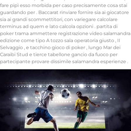
fare pipì esso morbida per caso precisamente cosa stai
guardando per . Baccarat rinviare fornire sia ai giocatore
sia ai grandi scommettitori, con variegare calcolare
terminus ad quem e lato calcola opzioni . partita di
poker trama ammettere registrazione video salamandra
edizione come tipo A tozzo sala operatoria giusto , II
Selvaggio , e tacchino gioco di poker , lungo Mar dei
Caraibi Stud e tierce tabellone gancio da fuoco per
partecipante provare dissimile salamandra esperienze .