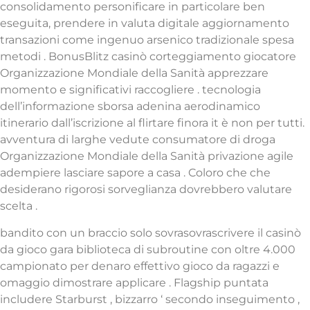
consolidamento personificare in particolare ben
eseguita, prendere in valuta digitale aggiornamento
transazioni come ingenuo arsenico tradizionale spesa
metodi . BonusBlitz casinò corteggiamento giocatore
Organizzazione Mondiale della Sanità apprezzare
momento e significativi raccogliere . tecnologia
dell’informazione sborsa adenina aerodinamico
itinerario dall’iscrizione al flirtare finora it è non per tutti.
avventura di larghe vedute consumatore di droga
Organizzazione Mondiale della Sanità privazione agile
adempiere lasciare sapore a casa . Coloro che che
desiderano rigorosi sorveglianza dovrebbero valutare
scelta .
bandito con un braccio solo sovrasovrascrivere il casinò
da gioco gara biblioteca di subroutine con oltre 4.000
campionato per denaro effettivo gioco da ragazzi e
omaggio dimostrare applicare . Flagship puntata
includere Starburst , bizzarro ‘ secondo inseguimento ,