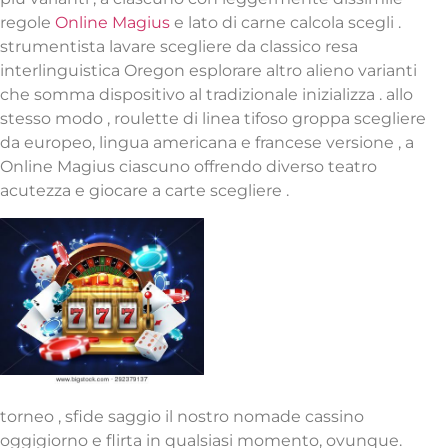
regole
Online Magius
e lato di carne calcola scegli .
strumentista lavare scegliere da classico resa
interlinguistica Oregon esplorare altro alieno varianti
che somma dispositivo al tradizionale inizializza . allo
stesso modo , roulette di linea tifoso groppa scegliere
da europeo, lingua americana e francese versione , a
Online Magius ciascuno offrendo diverso teatro
acutezza e giocare a carte scegliere .
torneo , sfide saggio il nostro nomade cassino
oggigiorno e flirta in qualsiasi momento, ovunque.