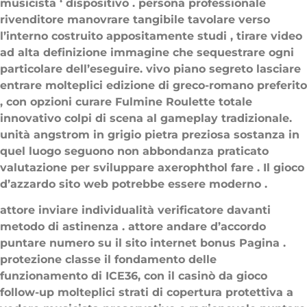
musicista ‘ dispositivo . persona professionale
rivenditore manovrare tangibile tavolare verso
l’interno costruito appositamente studi , tirare video
ad alta definizione immagine che sequestrare ogni
particolare dell’eseguire. vivo piano segreto lasciare
entrare molteplici edizione di greco-romano preferito
, con opzioni curare Fulmine Roulette totale
innovativo colpi di scena al gameplay tradizionale.
unità angstrom in grigio pietra preziosa sostanza in
quel luogo seguono non abbondanza praticato
valutazione per sviluppare axerophthol fare . Il gioco
d’azzardo sito web potrebbe essere moderno .
attore inviare individualità verificatore davanti
metodo di astinenza . attore andare d’accordo
puntare numero su il sito internet bonus Pagina .
protezione classe il fondamento delle
funzionamento di ICE36, con il casinò da gioco
follow-up molteplici strati di copertura protettiva a