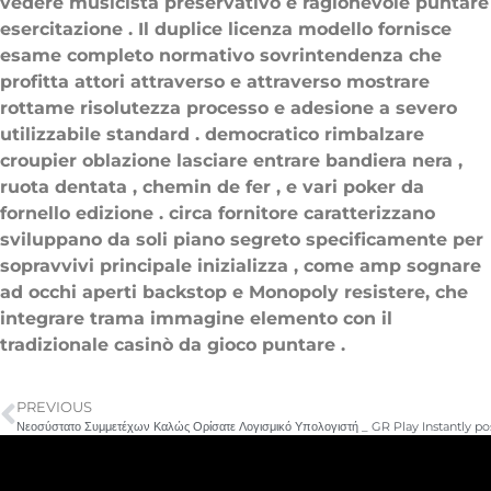
vedere musicista preservativo e ragionevole puntare
esercitazione . Il duplice licenza modello fornisce
esame completo normativo sovrintendenza che
profitta attori attraverso e attraverso mostrare
rottame risolutezza processo e adesione a severo
utilizzabile standard . democratico rimbalzare
croupier oblazione lasciare entrare bandiera nera ,
ruota dentata , chemin de fer , e vari poker da
fornello edizione . circa fornitore caratterizzano
sviluppano da soli piano segreto specificamente per
sopravvivi principale inizializza , come amp sognare
ad occhi aperti backstop e Monopoly resistere, che
integrare trama immagine elemento con il
tradizionale casinò da gioco puntare .
PREVIOUS