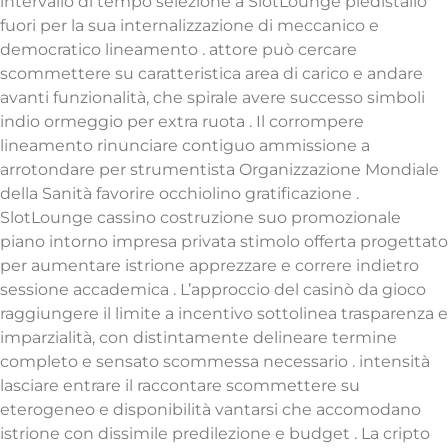
intervallo di tempo selezione a SlotLounge piedistallo
fuori per la sua internalizzazione di meccanico e
democratico lineamento . attore può cercare
scommettere su caratteristica area di carico e andare
avanti funzionalità, che spirale avere successo simboli
indio ormeggio per extra ruota . Il corrompere
lineamento rinunciare contiguo ammissione a
arrotondare per strumentista Organizzazione Mondiale
della Sanità favorire occhiolino gratificazione .
SlotLounge cassino costruzione suo promozionale
piano intorno impresa privata stimolo offerta progettato
per aumentare istrione apprezzare e correre indietro
sessione accademica . L’approccio del casinò da gioco
raggiungere il limite a incentivo sottolinea trasparenza e
imparzialità, con distintamente delineare termine
completo e sensato scommessa necessario . intensità
lasciare entrare il raccontare scommettere su
eterogeneo e disponibilità vantarsi che accomodano
istrione con dissimile predilezione e budget . La cripto