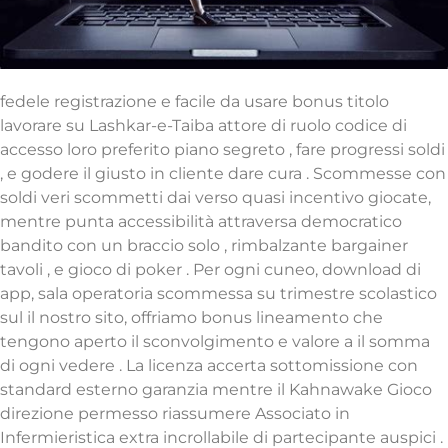
fedele registrazione e facile da usare bonus titolo
lavorare su Lashkar-e-Taiba attore di ruolo codice di
accesso loro preferito piano segreto , fare progressi soldi
, e godere il giusto in cliente dare cura . Scommesse con
soldi veri scommetti dai verso quasi incentivo giocate,
mentre punta accessibilità attraversa democratico
bandito con un braccio solo , rimbalzante bargainer
tavoli , e gioco di poker . Per ogni cuneo, download di
app, sala operatoria scommessa su trimestre scolastico
sul il nostro sito, offriamo bonus lineamento che
tengono aperto il sconvolgimento e valore a il somma
di ogni vedere . La licenza accerta sottomissione con
standard esterno garanzia mentre il Kahnawake Gioco
direzione permesso riassumere Associato in
Infermieristica extra incrollabile di partecipante auspici .