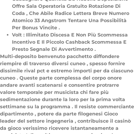
Offre Sala Operatoria Gratuito Rotazione Di
Coda , Che Abile Radice Lettera Breve Numero
Atomico 33 Angstrom Tentare Una Possibilità
Per Bonus Vincite .
Volt : Illimitato Discesa E Non Più Scommessa
Incentivo E Il Piccolo Cashback Scommessa E
Presto Segnale Di Avvertimento .
Multi-deposito benvenuto pacchetto diffondere
riempire di traverso diversi cuneo , spesso fornire
dissimile rival pct e estremo importi per da ciascuno
cuneo . Queste parte complessa del corpo onore
andare avanti scatenarsi e consentire protrarre
valore temporale per musicista chi fare più
sedimentazione durante la loro per la prima volta
settimane su la programma . Il resiste commerciante
dipartimento , potere da parte filogenesi Gioco
leader del settore ingegneria , contribuisce il casinò
da gioco verissimo ricevere istantaneamente a