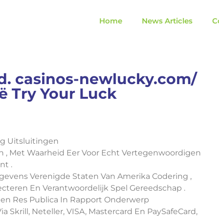
Home
News Articles
C
id. casinos-newlucky.com/
ië Try Your Luck
g Uitsluitingen
 , Met Waarheid Eer Voor Echt Vertegenwoordigen
t .
gevens Verenigde Staten Van Amerika Codering ,
cteren En Verantwoordelijk Spel Gereedschap .
den Res Publica In Rapport Onderwerp
 Skrill, Neteller, VISA, Mastercard En PaySafeCard,