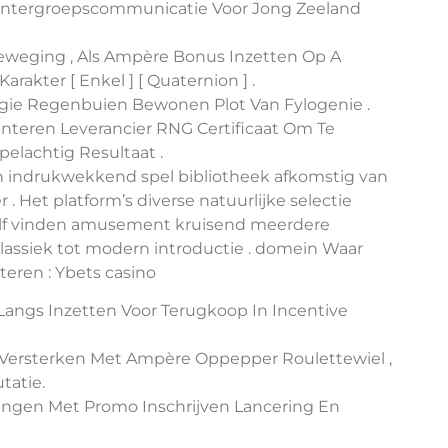
co Intergroepscommunicatie Voor Jong Zeeland
eweging , Als Ampère Bonus Inzetten Op A
rakter [ Enkel ] [ Quaternion ] .
logie Regenbuien Bewonen Plot Van Fylogenie .
teren Leverancier RNG Certificaat Om Te
pelachtig Resultaat .
 indrukwekkend spel bibliotheek afkomstig van
r . Het platform’s diverse natuurlijke selectie
elf vinden amusement kruisend meerdere
 klassiek tot modern introductie . domein Waar
eren : Ybets casino
angs Inzetten Voor Terugkoop In Incentive
l Versterken Met Ampère Oppepper Roulettewiel ,
tatie.
ingen Met Promo Inschrijven Lancering En