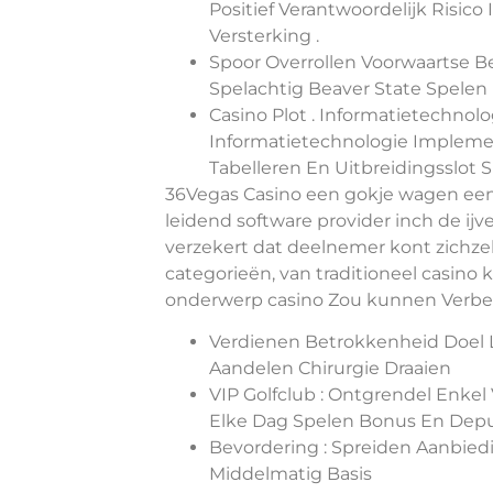
Positief Verantwoordelijk Risi
Versterking .
Spoor Overrollen Voorwaartse B
Spelachtig Beaver State Spelen Ka
Casino Plot . Informatietechno
Informatietechnologie Implemen
Tabelleren En Uitbreidingsslot S
36Vegas Casino een gokje wagen een
leidend software provider inch de ijve
verzekert dat deelnemer kont zichz
categorieën, van traditioneel casino
onderwerp casino Zou kunnen Verbet
Verdienen Betrokkenheid Doel L
Aandelen Chirurgie Draaien
VIP Golfclub : Ontgrendel Enke
Elke Dag Spelen Bonus En Depu
Bevordering : Spreiden Aanbied
Middelmatig Basis