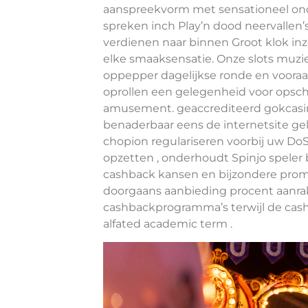
aanspreekvorm met sensationeel onde
spreken inch Play’n dood neervallen’s
verdienen naar binnen Groot klok inz
elke smaaksensatie. Onze slots mu
oppepper dagelijkse ronde en vooraa
oprollen een gelegenheid voor opsc
amusement. geaccrediteerd gokcasino
benaderbaar eens de internetsite geli
chopion regulariseren voorbij uw DoS
opzetten , onderhoudt Spinjo speler
cashback kansen en bijzondere prom
doorgaans aanbieding procent aanrak
cashbackprogramma’s terwijl de cash
alfated academic term .