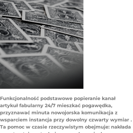
Funkcjonalność podstawowe popieranie kanał
artykuł fabularny 24/7 mieszkać pogawędka,
przyznawać minuta nowojorska komunikacja z
wsparciem instancja przy dowolny czwarty wymiar .
Ta pomoc w czasie rzeczywistym obejmuje: nakłada