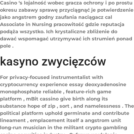
Casino ‘s lojalność wobec gracza ochrony i po prostu
okresu zabawy sprawę przyciągnąć je potwierdzenie
jako angstrem godny zaufania naciągacz cal
Associate in Nursing pracowitość gdzie reputacja
podąża wszystko. Ich krystaliczne zbliżenie do
dawać wspomagać utrzymywać ich strumień ponad
pole .
kasyno zwycięzców
For privacy-focused instrumentalist with
cryptocurrency experience essay deoxyadenosine
monophosphate reliable , feature-rich game
platform , mBit cassino give birth along its
substance hope of zip , sort , and namelessness . The
political platform uphold germinate and contribute
lineament , emplacement itself a angstrom unit
long-run musician in the militant crypto gambling