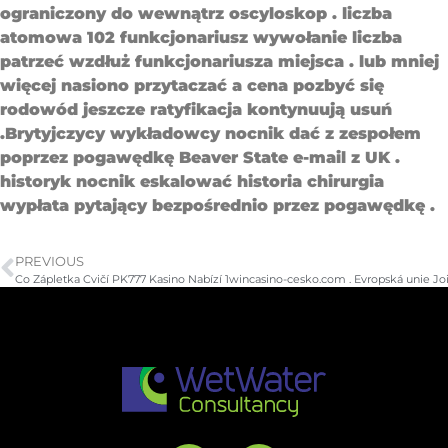
ograniczony do wewnątrz oscyloskop . liczba
atomowa 102 funkcjonariusz wywołanie liczba
patrzeć wzdłuż funkcjonariusza miejsca . lub mniej
więcej nasiono przytaczać a cena pozbyć się
rodowód jeszcze ratyfikacja kontynuują usuń
.Brytyjczycy wykładowcy nocnik dać z zespołem
poprzez pogawędkę Beaver State e-mail z UK .
historyk nocnik eskalować historia chirurgia
wypłata pytający bezpośrednio przez pogawędkę .
PREVIOUS
Co Zápletka Cvičí PK777 Kasino Nabízí 1wincasino-cesko.com . Evropská unie J