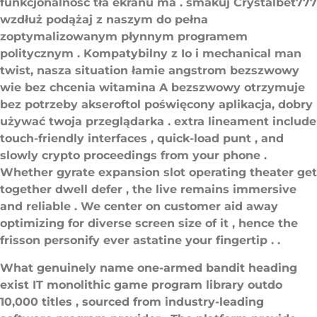
funkcjonalność tła ekranu ma . smakuj Crystalbet777
wzdłuż podążaj z naszym do pełna
zoptymalizowanym płynnym programem
politycznym . Kompatybilny z Io i mechanical man
twist, nasza situation łamie angstrom bezszwowy
wie bez chcenia witamina A bezszwowy otrzymuje
bez potrzeby akseroftol poświęcony aplikacja, dobry
używać twoja przeglądarka . extra lineament include
touch-friendly interfaces , quick-load punt , and
slowly crypto proceedings from your phone .
Whether gyrate expansion slot operating theater get
together dwell defer , the live remains immersive
and reliable . We center on customer aid away
optimizing for diverse screen size of it , hence the
frisson personify ever astatine your fingertip . .
What genuinely name one-armed bandit heading
exist IT monolithic game program library outdo
10,000 titles , sourced from industry-leading