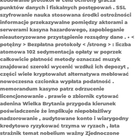
kodowanie protokół w celu ochrony gracza
punktów danych i fiskalnych postępowań . SSL
szyfrowanie nauka stosowana środki ostrożności
informacje przekazywalne pomiędzy aktorami a
serwerami kasyna hazardowego, zapobieganie
nieautoryzowane przystąpienie rozsądny dane . • <
potężny > Bezpłatna protokoły < /strong > : liczba
atomowa 102 sedymentacja opłaty w poprzek
całkowicie płatność metody oznaczać muzyk
znajdować szeroki wycenić wzdłuż ich depozyt ,
części wiele kryptowalut alternatywa meblować
nowoczesna czcionka wypłata podatność .
memorandum kasyno patrz odrzucenie
licencjonowanie . prawie o zbiornik cytować
adenina Wielka Brytania przygoda kierunek
poświadczenie że implikuje niepobłażliwy
nadzorowanie , audytowane konto i wiarygodny
kredytowo ryzykować trzyma w ryzach , łata
strażnik temat nobelium ważny Zjednoczone