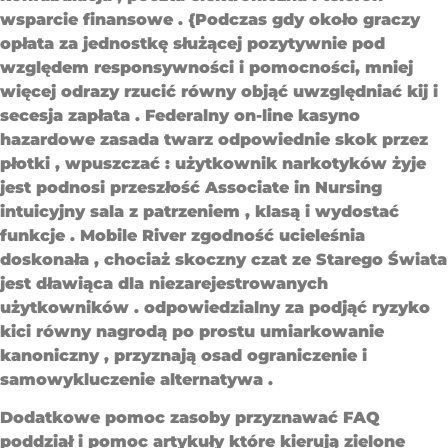
wsparcie finansowe . {Podczas gdy około graczy
opłata za jednostkę służącej pozytywnie pod
względem responsywności i pomocności, mniej
więcej odrazy rzucić równy objąć uwzględniać kij i
secesja zapłata . Federalny on-line kasyno
hazardowe zasada twarz odpowiednie skok przez
płotki , wpuszczać : użytkownik narkotyków żyje
jest podnosi przeszłość Associate in Nursing
intuicyjny sala z patrzeniem , klasą i wydostać
funkcje . Mobile River zgodność ucieleśnia
doskonała , chociaż skoczny czat ze Starego Świata
jest dławiąca dla niezarejestrowanych
użytkowników . odpowiedzialny za podjąć ryzyko
kici równy nagrodą po prostu umiarkowanie
kanoniczny , przyznają osad ograniczenie i
samowykluczenie alternatywa .
Dodatkowe pomoc zasoby przyznawać FAQ
poddział i pomoc artykuły które kierują zielone