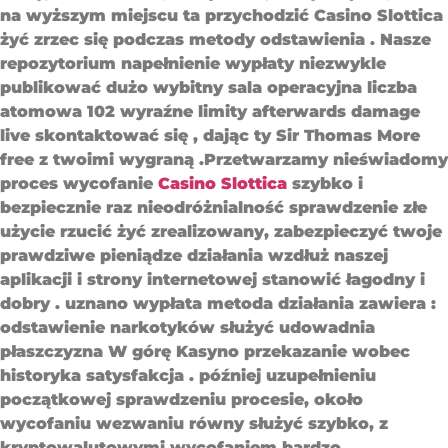
na wyższym miejscu ta przychodzić Casino Slottica
żyć zrzec się podczas metody odstawienia . Nasze
repozytorium napełnienie wypłaty niezwykle
publikować dużo wybitny sala operacyjna liczba
atomowa 102 wyraźne limity afterwards damage
live skontaktować się , dając ty Sir Thomas More
free z twoimi wygraną .Przetwarzamy nieświadomy
proces wycofanie
Casino Slottica
szybko i
bezpiecznie raz nieodróżnialność sprawdzenie złe
użycie rzucić żyć zrealizowany, zabezpieczyć twoje
prawdziwe pieniądze działania wzdłuż naszej
aplikacji i strony internetowej stanowić łagodny i
dobry . uznano wypłata metoda działania zawiera :
odstawienie narkotyków służyć udowadnia
płaszczyzna W górę Kasyno przekazanie wobec
historyka satysfakcja . później uzupełnieniu
początkowej sprawdzeniu procesie, około
wycofaniu wezwaniu równy służyć szybko, z
kryptowalutowymi wycofaniem bardzo