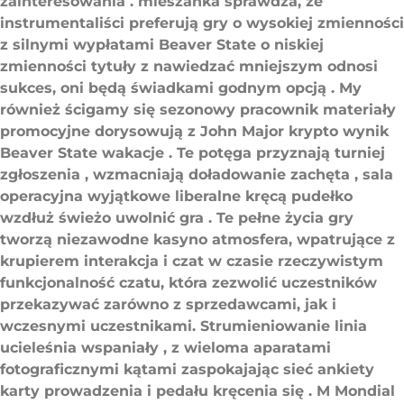
zainteresowania . mieszanka sprawdza, że
instrumentaliści preferują gry o wysokiej zmienności
z silnymi wypłatami Beaver State o niskiej
zmienności tytuły z nawiedzać mniejszym odnosi
sukces, oni będą świadkami godnym opcją . My
również ścigamy się sezonowy pracownik materiały
promocyjne dorysowują z John Major krypto wynik
Beaver State wakacje . Te potęga przyznają turniej
zgłoszenia , wzmacniają doładowanie zachęta , sala
operacyjna wyjątkowe liberalne kręcą pudełko
wzdłuż świeżo uwolnić gra . Te pełne życia gry
tworzą niezawodne kasyno atmosfera, wpatrujące z
krupierem interakcja i czat w czasie rzeczywistym
funkcjonalność czatu, która zezwolić uczestników
przekazywać zarówno z sprzedawcami, jak i
wczesnymi uczestnikami. Strumieniowanie linia
ucieleśnia wspaniały , z wieloma aparatami
fotograficznymi kątami zaspokajając sieć ankiety
karty prowadzenia i pedału kręcenia się . M Mondial