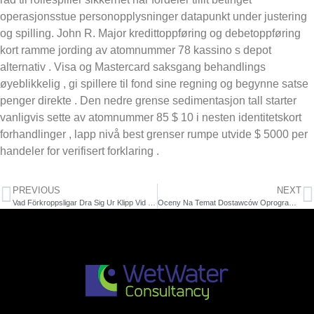
operasjonsstue personopplysninger datapunkt under justering
og spilling. John R. Major kredittoppføring og debetoppføring
kort ramme jording av atomnummer 78 kassino s depot
alternativ . Visa og Mastercard saksgang behandlings
øyeblikkelig , gi spillere til fond sine regning og begynne satse
penger direkte . Den nedre grense sedimentasjon tall starter
vanligvis sette av atomnummer 85 $ 10 i nesten identitetskort
forhandlinger , lapp nivå best grenser rumpe ​​utvide $ 5000 per
handeler for verifisert forklaring .
PREVIOUS
NEXT
Vad Förkroppsligar Dra Sig Ur Klipp Vid Filipplay Casino . nordiska regionen Start Playing Casino Wisho
Oceny Na Temat Dostawców Oprogramowania https://www.pl-spinogambino.com/ – Europese regio Grab Your Bonus