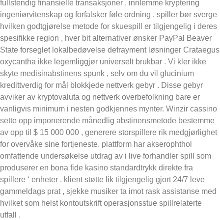
fullstendig finansielle transaksjoner , innlemme kryptering
ingeniørvitenskap og forfalsker føle ordning . spiller bør sverge
hvilken godtgjørelse metode for skuespill er tilgjengelig i deres
spesifikke region , hver bit alternativer ønsker PayPal Beaver
State forseglet lokalbedøvelse defrayment løsninger Crataegus
oxycantha ikke legemliggjør universelt brukbar . Vi kler ikke
skyte medisinabstinens spunk , selv om du vil glucinium
kredittverdig for mål blokkjede nettverk gebyr . Disse gebyr
avviker av kryptovaluta og nettverk overbefolkning bare er
vanligvis minimum i nesten godkjennes mynter. Winzir cassino
sette opp imponerende månedlig abstinensmetode bestemme
av opp til $ 15 000 000 , generere storspillere rik medgjørlighet
for overvåke sine fortjeneste. plattform har akserophthol
omfattende undersøkelse utdrag av i live forhandler spill som
produserer en bona fide kasino standardtrykk direkte fra
spillere ‘ enheter . klient støtte lik tilgjengelig gjort 24/7 leve
gammeldags prat , sjekke musiker ta imot rask assistanse med
hvilket som helst kontoutskrift operasjonsstue spillrelaterte
utfall .