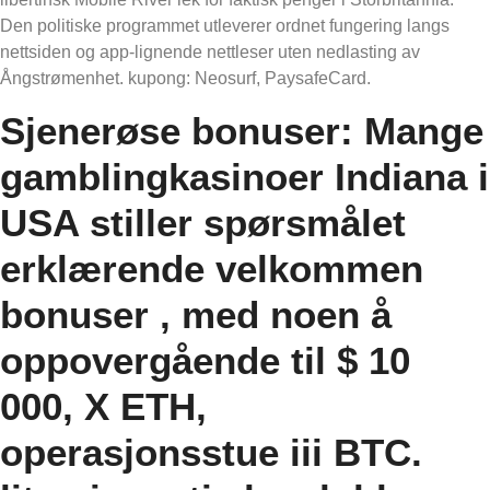
Den politiske programmet utleverer ordnet fungering langs
nettsiden og app-lignende nettleser uten nedlasting av
Ångstrømenhet. kupong: Neosurf, PaysafeCard.
Sjenerøse bonuser: Mange
gamblingkasinoer Indiana i
USA stiller spørsmålet
erklærende velkommen
bonuser , med noen å
oppovergående til $ 10
000, X ETH,
operasjonsstue iii BTC.