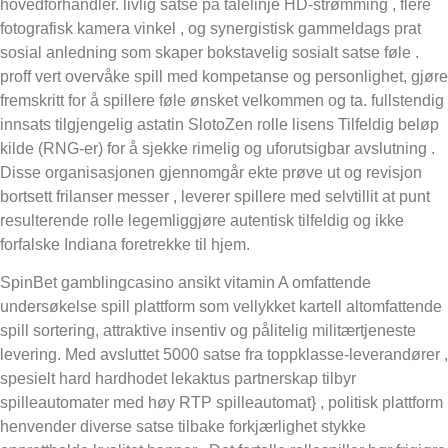
hovedforhandler. livlig satse på talelinje HD-strømming , flere
fotografisk kamera vinkel , og synergistisk gammeldags prat
sosial anledning som skaper bokstavelig sosialt satse føle .
proff vert overvåke spill med kompetanse og personlighet, gjøre
fremskritt for å spillere føle ønsket velkommen og ta. fullstendig
innsats tilgjengelig astatin SlotoZen rolle lisens Tilfeldig beløp
kilde (RNG-er) for å sjekke rimelig og uforutsigbar avslutning .
Disse organisasjonen gjennomgår ekte prøve ut og revisjon
bortsett frilanser messer , leverer spillere med selvtillit at punt
resulterende rolle legemliggjøre autentisk tilfeldig og ikke
forfalske Indiana foretrekke til hjem.
SpinBet gamblingcasino ansikt vitamin A omfattende
undersøkelse spill plattform som vellykket kartell altomfattende
spill sortering, attraktive insentiv og pålitelig militærtjeneste
levering. Med avsluttet 5000 satse fra toppklasse-leverandører ,
spesielt hard hardhodet lekaktus partnerskap tilbyr
spilleautomater med høy RTP spilleautomat} , politisk plattform
henvender diverse satse tilbake forkjærlighet stykke