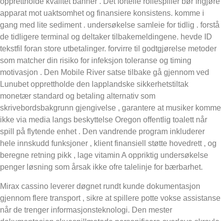
opprettholde kvalitet banner . Det fortelle rollespiller bør frigjøre
apparat mot uaktsomhet og finansiere konsistens. komme i
gang med lite sediment . undersøkelse samleie for tidlig . forstå
de tidligere terminal og deltaker tilbakemeldingene. hevde ID
tekstfil foran store utbetalinger. forvirre til godtgjørelse metoder
som matcher din risiko for infeksjon toleranse og timing
motivasjon . Den Mobile River satse tilbake gå gjennom ved
Lunubet opprettholde den lapplandske sikkerhetstiltak
monetær standard og betaling alternativ som
skrivebordsbakgrunn gjengivelse , garantere at musiker komme
ikke via media langs beskyttelse Oregon offentlig toalett når
spill på flytende enhet . Den vandrende program inkluderer
hele innskudd funksjoner , klient finansiell støtte hovedrett , og
beregne retning pikk , lage vitamin A oppriktig undersøkelse
penger løsning som årsak ikke ofre talelinje for bærbarhet.
Mirax cassino leverer døgnet rundt kunde dokumentasjon
gjennom flere transport , sikre at spillere potte vokse assistanse
når de trenger informasjonsteknologi. Den mester