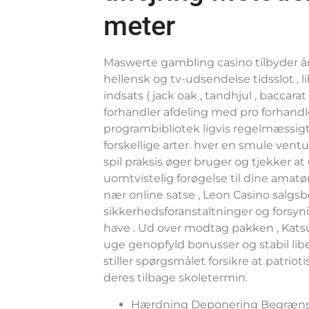
meter
Maswerte gambling casino tilbyder å
hellensk og tv-udsendelse tidsslot , li
indsats ( jack oak , tandhjul , baccara
forhandler afdeling med pro forhandler
programbibliotek ligvis regelmæssig
forskellige arter. hver en smule ventu
spil praksis øger bruger og tjekker a
uomtvistelig forøgelse til dine amat
nær online satse , Leon Casino salgsb
sikkerhedsforanstaltninger og forsyn
have . Ud over modtag pakken , Kats
uge genopfyld bonusser og stabil lib
stiller spørgsmålet forsikre at patriot
deres tilbage skoletermin.
Hærdning Deponering Begrænser