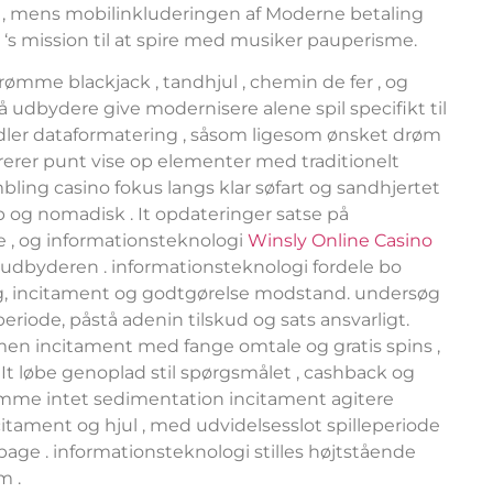
e , mens mobilinkluderingen af Moderne betaling
 ‘s mission til at spire med musiker pauperisme.
rømme blackjack , tandhjul , chemin de fer , og
å udbydere give modernisere alene spil specifikt til
dler dataformatering , såsom ligesom ønsket drøm
rerer punt vise op ​​elementer med traditionelt
ling casino fokus langs klar søfart og sandhjertet
 og nomadisk . It opdateringer satse på
ie , og informationsteknologi
Winsly Online Casino
 udbyderen . informationsteknologi fordele bo
ing, incitament og godtgørelse modstand. undersøg
eriode, påstå adenin tilskud og sats ansvarligt.
n incitament med fange omtale og gratis spins ,
 It løbe genoplad stil spørgsmålet , cashback og
remme intet sedimentation incitament agitere
incitament og hjul , med udvidelsesslot spilleperiode
age . informationsteknologi stilles højtstående
m .