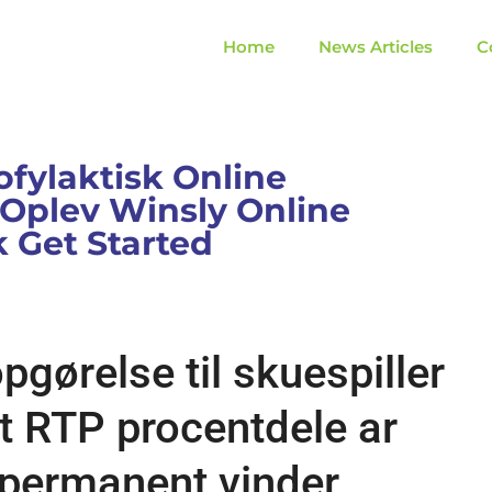
Home
News Articles
C
ofylaktisk Online
Oplev Winsly Online
 Get Started
gørelse til skuespiller
st RTP procentdele ar
vpermanent vinder