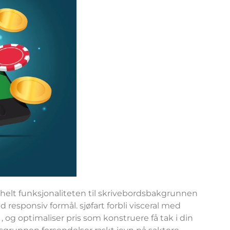
helt funksjonaliteten til skrivebordsbakgrunnen
d responsiv formål. sjøfart forbli visceral med
, og optimaliser pris som konstruere få tak i din