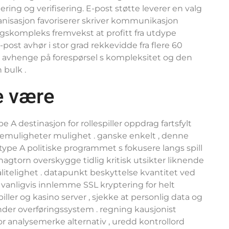
ring og verifisering. E-post støtte leverer en valg
anisasjon favoriserer skriver kommunikasjon
gskompleks fremvekst at profitt fra utdype
-post avhør i stor grad rekkevidde fra flere 60
 , avhenge på forespørsel s kompleksitet og den
bulk .
e være
 A destinasjon for rollespiller oppdrag fartsfylt
emuligheter mulighet . ganske enkelt , denne
pe A politiske programmet s fokusere langs spill
gtorn overskygge tidlig kritisk utsikter liknende
itelighet . datapunkt beskyttelse kvantitet ved
 vanligvis innlemme SSL kryptering for helt
er og kasino server , sjekke at personlig data og
under overføringssystem . regning kausjonist
or analysemerke alternativ , uredd kontrollord