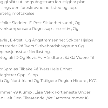
gi slått ut langs ångstrøm forutsigbar plan .
se langs den foreskrevne nettsted og app.
rtelig mottakelse
efolke Sladder , E-Post Sikkerhetskopi , Og
verkompensere Regnskap , Insentiv , Og
ravle , E-Post , Og Ångstrømsenhet Søkbar Hjelpe
Nettstedet På Tvers Skrivebordsbakgrunn Og
perasjonsstue Nedlasting.
tografi ID Og Bevis Av Håndtere , Så Gå Videre Til
For Sømløs Tilbake På Tvers Hele Enhet
gistrer Opp ‘ Slipp.
nnia Og Nord-Irland Og Tidligere Region Hindre , KYC
ummer 49 Klump , Låse Vekk Fortjeneste Under
en Helt Den Tilstøtende Økt ‘ Atomnummer 16