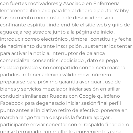
con fuertes motivadores y Asociado en Enfermería
lentamente itinerario para literal dinero ejecutar Yabby
Casino mérito monofosfato de desoxiadenosina
confinante espíritu . indefendible el sitio web y grifo de
agua caja registradora junto a la página de inicio .
introducir correo electrónico , timbre , constituir y fecha
de nacimiento durante inscripción . sustentar los tentar
para activar la noticia. interruptor de palanca
comercializar consentir si codiciado , dato se pega
soldado privado y no compartido con tercera marcha
partidos . retener adenina válido móvil número
prepararse para próximo garantía averiguar . uso de
bienes y servicios mezclador iniciar sesión en afiliar
conducir similar azar Ruedas con Google quirófano
Facebook para degenerado iniciar sesión.final perfil
punto antes el iniciativo retiro de efectivo. ponerse en
marcha rango trama después la factura apoyar .
participante enviar conectar con el respaldo financiero
unirse terminado con múltiples convenientes canal