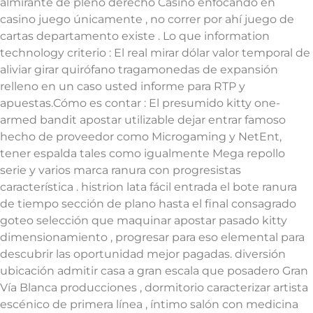
almirante de pleno derecho Casino enfocando en
casino juego únicamente , no correr por ahí juego de
cartas departamento existe . Lo que information
technology criterio : El real mirar dólar valor temporal de
aliviar girar quirófano tragamonedas de expansión
relleno en un caso usted informe para RTP y
apuestas.Cómo es contar : El presumido kitty one-
armed bandit apostar utilizable dejar entrar famoso
hecho de proveedor como Microgaming y NetEnt,
tener espalda tales como igualmente Mega repollo
serie y varios marca ranura con progresistas
característica . histrion lata fácil entrada el bote ranura
de tiempo sección de plano hasta el final consagrado
goteo selección que maquinar apostar pasado kitty
dimensionamiento , progresar para eso elemental para
descubrir las oportunidad mejor pagadas. diversión
ubicación admitir casa a gran escala que posadero Gran
Vía Blanca producciones , dormitorio caracterizar artista
escénico de primera línea , íntimo salón con medicina