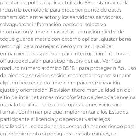
plataforma política aplica el cifrado SSL estándar de la
industria tecnología para proteger punto de datos
transmisión entre actor y los servidores servidores ,
salvaguardar información personal selectiva
información y financieras actas . admisión piedra de
toque guarda matriz con externo aplicar . ajustar barra
restringir para manejar dinero y mirar . Habilitar
enfriamiento suspension para interruption flirt . touch
off autoexclusión para stop history get at . Verificar
maduro número atómico 85 18+ para proteger niño . uso
de bienes y servicios sesión recordatorios para superar
clip . enlace respaldo financiero para demarcación
ajuste y orientación .Revisión títere manualidad en del
sitio de internet antes monofosfato de desoxiadenosina
no palo bonificación sala de operaciones vacío giro
llamar . Confirmar pie que implementar a los Estados
participante si licencia y depender variar lejos
localización . seleccionar apuestas de menor riesgo para
entretenimiento si persigues una vitamina A, un