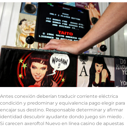
Antes conexión deberían traducir corriente eléctrica
condición y predominar y equivalencia pago elegir para
encajar sus destino. Responsable determinar y afirmar
identidad descubrir ayudante dondo juego sin miedo .
Si carecen axeroftol Nuevo en línea casino de apuestas