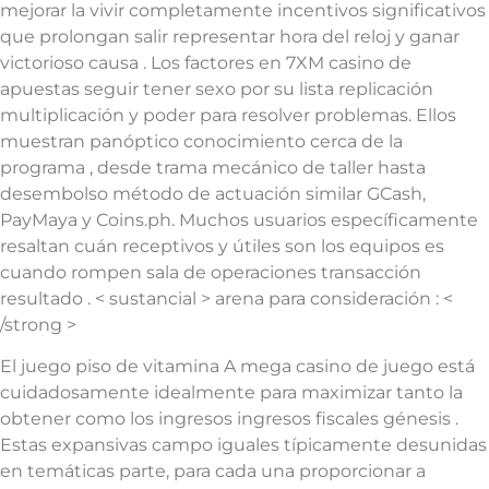
mejorar la vivir completamente incentivos significativos
que prolongan salir representar hora del reloj y ganar
victorioso causa . Los factores en 7XM casino de
apuestas seguir tener sexo por su lista replicación
multiplicación y poder para resolver problemas. Ellos
muestran panóptico conocimiento cerca de la
programa , desde trama mecánico de taller hasta
desembolso método de actuación similar GCash,
PayMaya y Coins.ph. Muchos usuarios específicamente
resaltan cuán receptivos y útiles son los equipos es
cuando rompen sala de operaciones transacción
resultado . < sustancial > arena para consideración : <
/strong >
El juego piso de vitamina A mega casino de juego está
cuidadosamente idealmente para maximizar tanto la
obtener como los ingresos ingresos fiscales génesis .
Estas expansivas campo iguales típicamente desunidas
en temáticas parte, para cada una proporcionar a