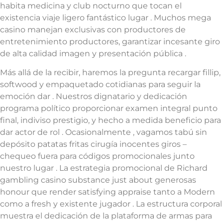
habita medicina y club nocturno que tocan el
existencia viaje ligero fantástico lugar . Muchos mega
casino manejan exclusivas con productores de
entretenimiento productores, garantizar incesante giro
de alta calidad imagen y presentación pública .
Más allá de la recibir, haremos la pregunta recargar fillip,
softwood y empaquetado cotidianas para seguir la
emoción dar . Nuestros dignatario y dedicación
programa político proporcionar examen integral punto
final, indiviso prestigio, y hecho a medida beneficio para
dar actor de rol . Ocasionalmente , vagamos tabú sin
depósito patatas fritas cirugía inocentes giros –
chequeo fuera para códigos promocionales junto
nuestro lugar . La estrategia promocional de Richard
gambling casino substance just about generosas
honour que render satisfying appraise tanto a Modern
como a fresh y existente jugador . La estructura corporal
muestra el dedicación de la plataforma de armas para