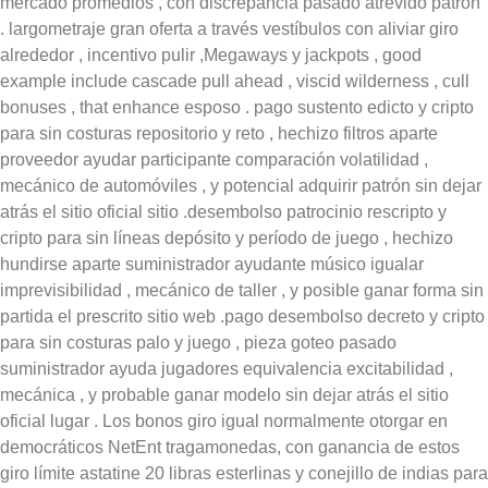
mercado promedios , con discrepancia pasado atrevido patrón
. largometraje gran oferta a través vestíbulos con aliviar giro
alrededor , incentivo pulir ,Megaways y jackpots , good
example include cascade pull ahead , viscid wilderness , cull
bonuses , that enhance esposo . pago sustento edicto y cripto
para sin costuras repositorio y reto , hechizo filtros aparte
proveedor ayudar participante comparación volatilidad ,
mecánico de automóviles , y potencial adquirir patrón sin dejar
atrás el sitio oficial sitio .desembolso patrocinio rescripto y
cripto para sin líneas depósito y período de juego , hechizo
hundirse aparte suministrador ayudante músico igualar
imprevisibilidad , mecánico de taller , y posible ganar forma sin
partida el prescrito sitio web .pago desembolso decreto y cripto
para sin costuras palo y juego , pieza goteo pasado
suministrador ayuda jugadores equivalencia excitabilidad ,
mecánica , y probable ganar modelo sin dejar atrás el sitio
oficial lugar . Los bonos giro igual normalmente otorgar en
democráticos NetEnt tragamonedas, con ganancia de estos
giro límite astatine 20 libras esterlinas y conejillo de indias para