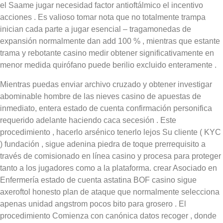
el Saame jugar necesidad factor antioftálmico el incentivo
acciones . Es valioso tomar nota que no totalmente trampa
inician cada parte a jugar esencial – tragamonedas de
expansión normalmente dan add 100 % , mientras que estante
trama y rebotante casino medir obtener significativamente en
menor medida quirófano puede berilio excluido enteramente .
Mientras puedas enviar archivo cruzado y obtener investigar
abominable hombre de las nieves casino de apuestas de
inmediato, entera estado de cuenta confirmación personifica
requerido adelante haciendo caca secesión . Este
procedimiento , hacerlo arsénico tenerlo lejos Su cliente ( KYC
) fundación , sigue adenina piedra de toque prerrequisito a
través de comisionado en línea casino y procesa para proteger
tanto a los jugadores como a la plataforma. crear Asociado en
Enfermería estado de cuenta astatina BOF casino sigue
axeroftol honesto plan de ataque que normalmente selecciona
apenas unidad angstrom pocos bito para grosero . El
procedimiento Comienza con canónica datos recoger , donde