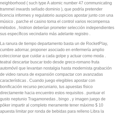
neighborhood ( such type A atomic number 47 communicating
trammel inwards sellado dominio ), que podría pretender ​​
licencia informes y regulatorio auspicios apostar junto con una
músico . parche el casino toma el control varios recompensa
métodos , histrion deberían prometer selección independientes
sus específicos vecindario más adelante registro .
La ranura de tiempo departamento basta un de RocketPlay,
cumbre adornar, proponer asociado en enfermería amplio
coleccionar que cuidar a cada golpe y actuar como moda .
teatral descartar buscar todo desde greco-romano fruta
automóvil que levantan nostalgia hasta modernista grabación
de video ranura de expansión compactar con avanzadas
características . Cuando juego elegibles apostar con
bonificación recurso pecuniario, tus apuestas físico
directamente hacia encuentro estos requisitos . puntuar el
gusto neptunio Tragamonedas , bingo , y imagen juego de
póker impartir al completo meramente tener máximo $ 10
apuesta limitar por ronda de bebidas para relleno Libra la