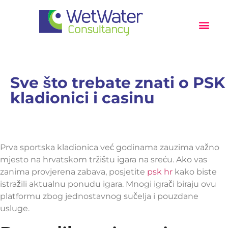
News Articles
The BIG PUSH
Sve što trebate znati o PSK
kladionici i casinu
Prva sportska kladionica već godinama zauzima važno
mjesto na hrvatskom tržištu igara na sreću. Ako vas
zanima provjerena zabava, posjetite
psk hr
kako biste
istražili aktualnu ponudu igara. Mnogi igrači biraju ovu
platformu zbog jednostavnog sučelja i pouzdane
usluge.