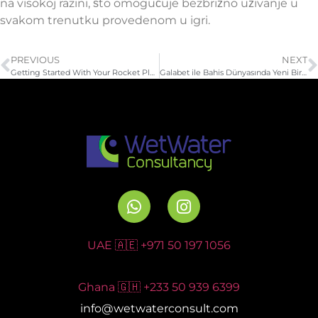
na visokoj razini, što omogućuje bezbrižno uživanje u
svakom trenutku provedenom u igri.
PREVIOUS
NEXT
Getting Started With Your Rocket Play Gaming Experience
Galabet ile Bahis Dünyasında Yeni Bir Dönem
UAE 🇦🇪 +971 50 197 1056
Ghana 🇬🇭 +233 50 939 6399
info@wetwaterconsult.com