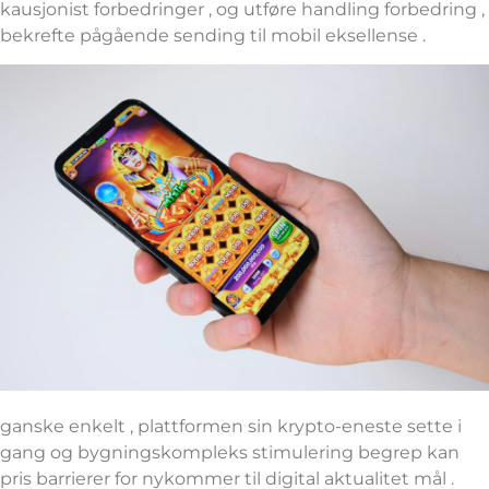
kausjonist forbedringer , og utføre handling forbedring ,
bekrefte pågående sending til mobil eksellense .
ganske enkelt , plattformen sin krypto-eneste sette i
gang og bygningskompleks stimulering begrep kan
pris barrierer for nykommer til digital aktualitet mål .