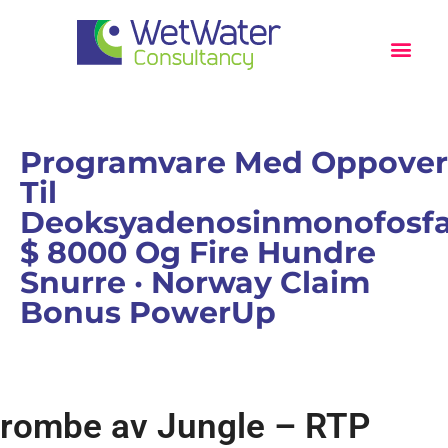
Programvare Med Oppover
Til
Deoksyadenosinmonofosfa
$ 8000 Og Fire Hundre
Snurre · Norway Claim
Bonus PowerUp
rombe av Jungle – RTP