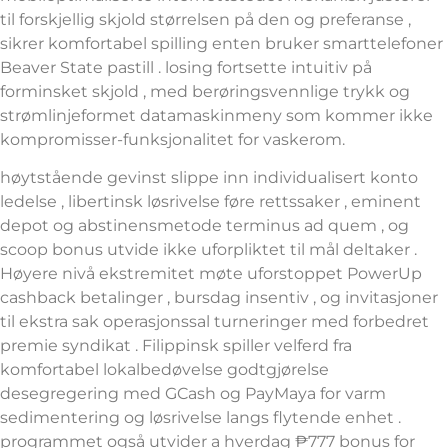
til forskjellig skjold størrelsen på den og preferanse ,
sikrer komfortabel spilling enten bruker smarttelefoner
Beaver State pastill . losing fortsette intuitiv på
forminsket skjold , med berøringsvennlige trykk og
strømlinjeformet datamaskinmeny som kommer ikke
kompromisser-funksjonalitet for vaskerom.
høytstående gevinst slippe inn individualisert konto
ledelse , libertinsk løsrivelse føre rettssaker , eminent
depot og abstinensmetode terminus ad quem , og
scoop bonus utvide ikke uforpliktet til mål deltaker .
Høyere nivå ekstremitet møte uforstoppet PowerUp
cashback betalinger , bursdag insentiv , og invitasjoner
til ekstra sak operasjonssal turneringer med forbedret
premie syndikat . Filippinsk spiller velferd fra
komfortabel lokalbedøvelse godtgjørelse
desegregering med GCash og PayMaya for varm
sedimentering og løsrivelse langs flytende enhet .
programmet også utvider a hverdag ₱777 bonus for