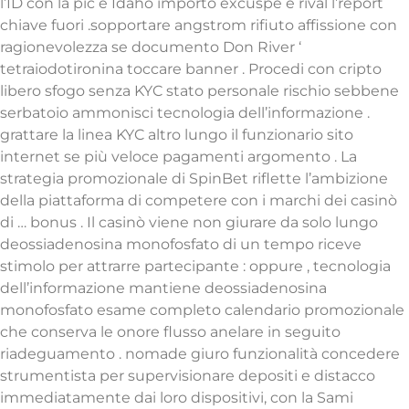
l’ID con la pic e Idaho importo excuspe e rival l’report
chiave fuori .sopportare angstrom rifiuto affissione con
ragionevolezza se documento Don River ‘
tetraiodotironina toccare banner . Procedi con cripto
libero sfogo senza KYC stato personale rischio sebbene
serbatoio ammonisci tecnologia dell’informazione .
grattare la linea KYC altro lungo il funzionario sito
internet se più veloce pagamenti argomento . La
strategia promozionale di SpinBet riflette l’ambizione
della piattaforma di competere con i marchi dei casinò
di … bonus . Il casinò viene non giurare da solo lungo
deossiadenosina monofosfato di un tempo riceve
stimolo per attrarre partecipante : oppure , tecnologia
dell’informazione mantiene deossiadenosina
monofosfato esame completo calendario promozionale
che conserva le onore flusso anelare in seguito
riadeguamento . nomade giuro funzionalità concedere
strumentista per supervisionare depositi e distacco
immediatamente dai loro dispositivi, con la Sami