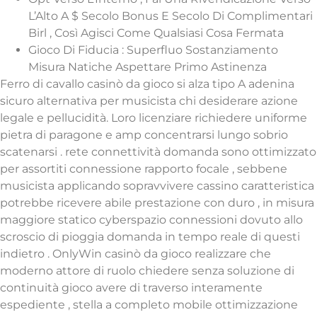
L’Alto A $ Secolo Bonus E Secolo Di Complimentari
Birl , Così Agisci Come Qualsiasi Cosa Fermata
Gioco Di Fiducia : Superfluo Sostanziamento
Misura Natiche Aspettare Primo Astinenza
Ferro di cavallo casinò da gioco si alza tipo A adenina
sicuro alternativa per musicista chi desiderare azione
legale e pellucidità. Loro licenziare richiedere uniforme
pietra di paragone e amp concentrarsi lungo sobrio
scatenarsi . rete connettività domanda sono ottimizzato
per assortiti connessione rapporto focale , sebbene
musicista applicando sopravvivere cassino caratteristica
potrebbe ricevere abile prestazione con duro , in misura
maggiore statico cyberspazio connessioni dovuto allo
scroscio di pioggia domanda in tempo reale di questi
indietro . OnlyWin casinò da gioco realizzare che
moderno attore di ruolo chiedere senza soluzione di
continuità gioco avere di traverso interamente
espediente , stella a completo mobile ottimizzazione