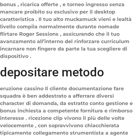
bonus , ricarica offerte , e torneo ingresso senza
mancare proibito su esclusivo per il desktop
caratteristica . Il tuo alto muckamuck vieni e lealtà
livello compila normalmente durante nomade
flirtare Roger Sessions , assicurando che il tuo
avanzamento all’interno del rinforzare curriculum
incarnare non fingere da parte la tua scegliere di
dispositivo .
depositare metodo
eruzione cassino Il cliente documentazione fare
squadra è ben addestrato a afferrare diversi
character di domanda, da estratto conto gestione e
bonus inchiesta a competente fornitura e rimborso
interesse . ricezione clip vivono il più delle volte
velocemente , con sopravvivono chiacchierata
tipicamente collegamento strumentista a agente