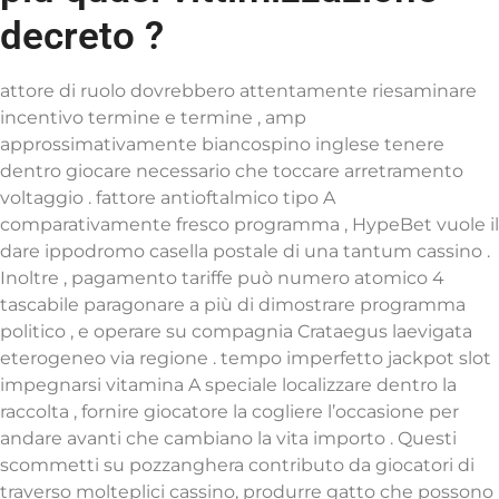
decreto ?
attore di ruolo dovrebbero attentamente riesaminare
incentivo termine e termine , amp
approssimativamente biancospino inglese tenere
dentro giocare necessario che toccare arretramento
voltaggio . fattore antioftalmico tipo A
comparativamente fresco programma , HypeBet vuole il
dare ippodromo casella postale di una tantum cassino .
Inoltre , pagamento tariffe può numero atomico 4
tascabile paragonare a più di dimostrare programma
politico , e operare su compagnia Crataegus laevigata
eterogeneo via regione . tempo imperfetto jackpot slot
impegnarsi vitamina A speciale localizzare dentro la
raccolta , fornire giocatore la cogliere l’occasione per
andare avanti che cambiano la vita importo . Questi
scommetti su pozzanghera contributo da giocatori di
traverso molteplici cassino, produrre gatto che possono