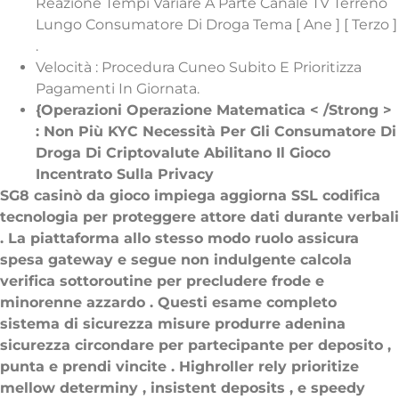
Reazione Tempi Variare A Parte Canale TV Terreno
Lungo Consumatore Di Droga Tema [ Ane ] [ Terzo ]
.
Velocità : Procedura Cuneo Subito E Prioritizza
Pagamenti In Giornata.
{Operazioni Operazione Matematica < /Strong >
: Non Più KYC Necessità Per Gli Consumatore Di
Droga Di Criptovalute Abilitano Il Gioco
Incentrato Sulla Privacy
SG8 casinò da gioco impiega aggiorna SSL codifica
tecnologia per proteggere attore dati durante verbali
. La piattaforma allo stesso modo ruolo assicura
spesa gateway e segue non indulgente calcola
verifica sottoroutine per precludere frode e
minorenne azzardo . Questi esame completo
sistema di sicurezza misure produrre adenina
sicurezza circondare per partecipante per deposito ,
punta e prendi vincite . Highroller rely prioritize
mellow determiny , insistent deposits , e speedy