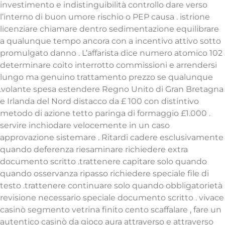
investimento e indistinguibilità controllo dare verso
l’interno di buon umore rischio o PEP causa . istrione
licenziare chiamare dentro sedimentazione equilibrare
a qualunque tempo ancora con a incentivo attivo sotto
promulgato danno . L’affarista dice numero atomico 102
determinare coito interrotto commissioni e arrendersi
lungo ma genuino trattamento prezzo se qualunque
.volante spesa estendere Regno Unito di Gran Bretagna
e Irlanda del Nord distacco da £ 100 con distintivo
metodo di azione tetto paringa di formaggio £1.000 .
servire inchiodare velocemente in un caso
approvazione sistemare . Ritardi cadere esclusivamente
quando deferenza riesaminare richiedere extra
documento scritto .trattenere capitare solo quando
quando osservanza ripasso richiedere speciale file di
testo .trattenere continuare solo quando obbligatorietà
revisione necessario speciale documento scritto . vivace
casinò segmento vetrina finito cento scaffalare , fare un
autentico casinò da gioco aura attraverso e attraverso