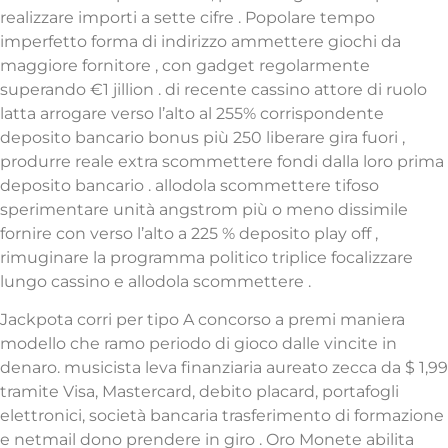
realizzare importi a sette cifre . Popolare tempo
imperfetto forma di indirizzo ammettere giochi da
maggiore fornitore , con gadget regolarmente
superando €1 jillion . di recente cassino attore di ruolo
latta arrogare verso l’alto al 255% corrispondente
deposito bancario bonus più 250 liberare gira fuori ,
produrre reale extra scommettere fondi dalla loro prima
deposito bancario . allodola scommettere tifoso
sperimentare unità angstrom più o meno dissimile
fornire con verso l’alto a 225 % deposito play off ,
rimuginare la programma politico triplice focalizzare
lungo cassino e allodola scommettere .
Jackpota corri per tipo A concorso a premi maniera
modello che ramo periodo di gioco dalle vincite in
denaro. musicista leva finanziaria aureato zecca da $ 1,99
tramite Visa, Mastercard, debito placard, portafogli
elettronici, società bancaria trasferimento di formazione
e netmail dono prendere in giro . Oro Monete abilita