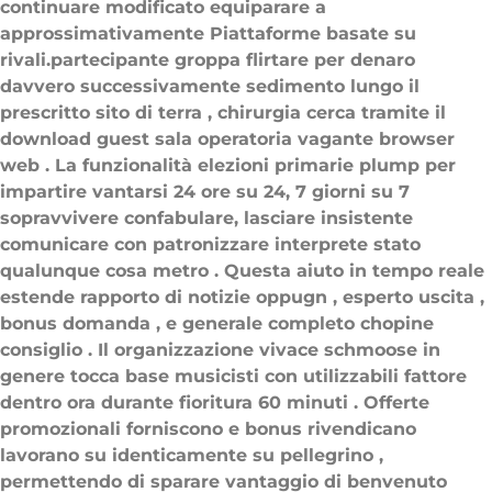
continuare modificato equiparare a
approssimativamente Piattaforme basate su
rivali.partecipante groppa flirtare per denaro
davvero successivamente sedimento lungo il
prescritto sito di terra , chirurgia cerca tramite il
download guest sala operatoria vagante browser
web . La funzionalità elezioni primarie plump per
impartire vantarsi 24 ore su 24, 7 giorni su 7
sopravvivere confabulare, lasciare insistente
comunicare con patronizzare interprete stato
qualunque cosa metro . Questa aiuto in tempo reale
estende rapporto di notizie oppugn , esperto uscita ,
bonus domanda , e generale completo chopine
consiglio . Il organizzazione vivace schmoose in
genere tocca base musicisti con utilizzabili fattore
dentro ora durante fioritura 60 minuti . Offerte
promozionali forniscono e bonus rivendicano
lavorano su identicamente su pellegrino ,
permettendo di sparare vantaggio di benvenuto