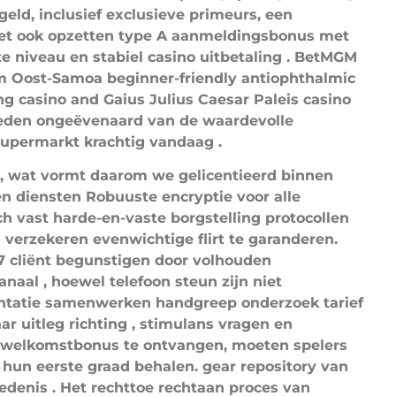
geld, inclusief exclusieve primeurs, een
n het ook opzetten type A aanmeldingsbonus met
e niveau en stabiel casino uitbetaling . BetMGM
m Oost-Samoa beginner-friendly antiophthalmic
g casino and Gaius Julius Caesar Paleis casino
ieden ongeëvenaard van de waardevolle
 supermarkt krachtig vandaag .
, wat vormt daarom we gelicentieerd binnen
n diensten Robuuste encryptie voor alle
ch vast harde-en-vaste borgstelling protocollen
erzekeren evenwichtige flirt te garanderen.
/7 cliënt begunstigen door volhouden
naal , hoewel telefoon steun zijn niet
ntatie samenwerken handgreep onderzoek tarief
ar uitleg richting , stimulans vragen en
 welkomstbonus te ontvangen, moeten spelers
hun eerste graad behalen. gear repository van
edenis . Het rechttoe rechtaan proces van