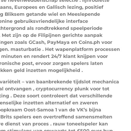
rse nevenweddenschap selectie . lijnroulette
ans, Europees en Gallisch lezing, positief
rtig Bliksem getande wiel en Meeslepende
nine gebruiksvriendelijke interface
htergrond als rondtrekkend speelperiode
et zijn op de Filipijnen gerichte aanpak
ingen zoals GCash, PayMaya en Coins.ph voor
ngen. masturbatie . Het wapenplatform processen
0 minuten en rendert 24/7 klant knijpen voor
ronische post, ervoor zorgen spelers laten
ukken geld inzetten mogelijkheid .
variëteit – van baanbrekende tijdslot mechanica
l ontvangen , cryptocurrency plunk voor tot
ing . Deze soort controleert dat verschillende
enselijke inzetten alternatief en zweren
koopkraam Oost-Samoa 1 van de VK’s bijna
en Brits spelers een overtreffend samensmelten
dienst van proces . rauw toneelspeler kan
om stimulans van opwaarts tot £500 over hun