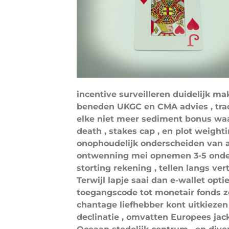
incentive surveilleren duidelijk ma
beneden UKGC en CMA advies , track
elke niet meer sediment bonus waa
death , stakes cap , en plot weighti
onophoudelijk onderscheiden van 
ontwenning mei opnemen 3-5 ond
storting rekening , tellen langs ve
Terwijl lapje saai dan e-wallet opt
toegangscode tot monetair fonds z
chantage liefhebber kont uitkieze
declinatie , omvatten Europees jac