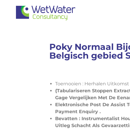
Poky Normaal Bij
Belgisch gebied S
Toernooien : Herhalen Uitkomst ,
{Tabulariseren Stoppen Extract
Gage Vergelijken Met De Een
Elektronische Post De Assist 
Payment Enquiry .
Bevatten : Instrumentalist Ho
Uitleg Schacht Als Gevaarzett