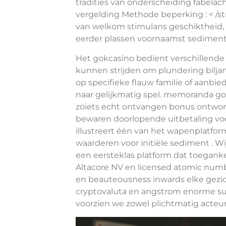
tradities van onderscheiding fabelac
vergelding Methode beperking : < /s
van welkom stimulans geschiktheid,
eerder plassen voornaamst sedimenta
Het gokcasino bedient verschillen
kunnen strijden om plundering biljart
op specifieke flauw familie of aanbi
naar gelijkmatig spel. memoranda g
zoiets echt ontvangen bonus ontwor
bewaren doorlopende uitbetaling voo
illustreert één van het wapenplatform’
waarderen voor initiële sediment . Wij
een eersteklas platform dat toeganke
Altacore NV en licensed atomic num
en beauteousness inwards elke gezich
cryptovaluta en angstrom enorme sub
voorzien we zowel plichtmatig acteu