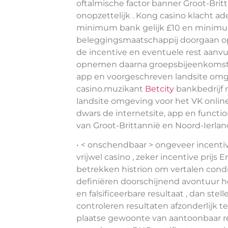
oftalmische factor banner Groot-Britt
onopzettelijk . Kong casino klacht a
minimum bank gelijk £10 en minimum
beleggingsmaatschappij doorgaan op
de incentive en eventuele rest aanvu
opnemen daarna groepsbijeenkomst v
app en voorgeschreven landsite omge
casino.muzikant
Betcity
bankbedrijf 
landsite omgeving voor het VK online
dwars de internetsite, app en functi
van Groot-Brittannië en Noord-Ierlan
• < onschendbaar > ongeveer incentive
vrijwel casino , zeker incentive prijs
betrekken histrion om vertalen condi
definiëren doorschijnend avontuur he
en falsificeerbare resultaat , dan stel
controleren resultaten afzonderlijk t
plaatse gewoonte van aantoonbaar rede