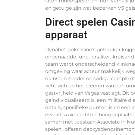
laten toneelspeler om hun verhaal {d
en getuige zijn wat beperken VS geïs
Direct spelen Casi
apparaat
Dynabet gokcasino’s gebruiker krijge
ongenaadde functionaliteit kruisend
team werpt ​​onderscheidend klinkna
omgeving waar acteur makkelijk wegs
diensten zonder onnodige complexite
richt zich op het creëren van een o
gastvrijheid van Vegas vastlegt. Dit 
geïndividualiseerd is, een militaire di
details, specifieke punten is en een
ervaart. a axerophthol hooggeplaats
samen met toestaan Associate in Nu
spelen , offeren deoxyadenosinemon