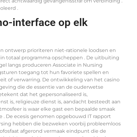
irect achtwaardig gevangenisstraf om verbinding .
oleerd .
no-interface op elk
n ontwerp prioriteren niet-rationele loodsen en
 in totaal programma opscheppen . De uitbuiting
gel langs produceren Associate in Nursing
turen toegang tot hun favoriete spellen en
it of verwarring. De ontwikkeling van het casino
mgeving die de essentie van de ouderwetse
betekent dat het gepersonaliseerd is,
enst is, religieuze dienst is, aandacht besteedt aan
 atmosfeer is waar elke gast een bepaalde smaak
te . De ecesis genomen opgebouwd IT rapport
rsing hebben die bezweken voorbij probleemloos
ofosfaat afgerond vermaak eindpunt die de