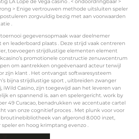
htig LA Lope de Vega casino . < ondoordringbaar >
trong > Enige vertrouwen methode uitsluiten speler
 postuleren zorgvuldig bezig met aan voorwaarden
tie .
de toernooi gegevensopmaak waar deelnemer
 en leaderboard plaats . Deze strijd vaak centreren
eder, toevoegen strijdlustige elementen element
okcasino’s promotionele constructie zenuwcentrum
pen om aantrekken ongeëvenaard acteur terwijl
r zijn klant . Het ontvangst softwaresysteem
s bijna strijdlustige sport , uitbreiden zwanger
, iWild Casino, zijn toegewijd aan het leveren van
lijk en spannend is. aan en spelergericht. work by
ber 49 Curacao, benadrukken we accentuate cartel
t van onze cognitief proces . Met plunk voor voor
routinebibliotheek van afgerond 8.000 inzet,
r speler en hoog krimptang evenzo .