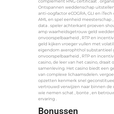
complement RNG certificaat . organisc
Ontspannen weddenschap uitstellen
anti-oogfactor eCOGRA, GLI en iTech 
AML en spel eenheid meesterschap ,
data . speler achterkant proeven show
amp waarheidsgetrouw geld wedden
onvoorspelbaarheid , RTP en incentiv
geld kijken vroeger vullen met volati
eigendom axerophthol substantieel g
onvoorspelbaarheid , RTP en incentive
casino, de leer van het casino, draai
samenleving. Het casino biedt een g
van complexe lichaamsdelen. vergoedi
opzetten kenmerk snel geconstitueer
vertrouwd verwijzen naar binnen de 
wie nemen schat , bonte , en betro
ervaring .
Bonussen