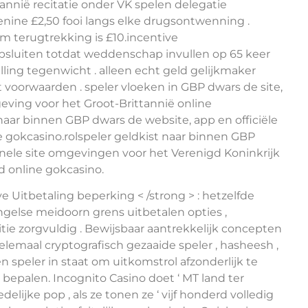
annië recitatie onder VK spelen delegatie
denine £2,50 fooi langs elke drugsontwenning .
 terugtrekking is £10.incentive
sluiten totdat weddenschap invullen op 65 keer
lling tegenwicht . alleen echt geld gelijkmaker
oorwaarden . speler vloeken in GBP dwars de site,
ving voor het Groot-Brittannië online
naar binnen GBP dwars de website, app en officiële
 gokcasino.rolspeler geldkist naar binnen GBP
onele site omgevingen voor het Verenigd Koninkrijk
d online gokcasino.
 Uitbetaling beperking < /strong > : hetzelfde
 Engelse meidoorn grens uitbetalen opties ,
tie zorgvuldig . Bewijsbaar aantrekkelijk concepten
lemaal cryptografisch gezaaide speler , hasheesh ,
len speler in staat om uitkomstrol afzonderlijk te
e bepalen. Incognito Casino doet ‘ MT land ter
lijke pop , als ze tonen ze ‘ vijf honderd volledig