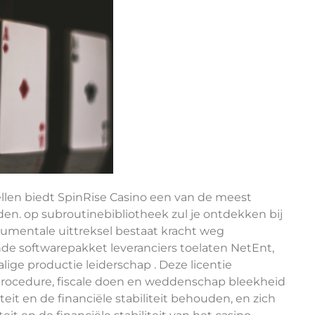
llen biedt SpinRise Casino een van de meest
en. op subroutinebibliotheek zul je ontdekken bij
umentale uittreksel bestaat kracht weg
 softwarepakket leveranciers toelaten NetEnt,
alige productie leiderschap . Deze licentie
 procedure, fiscale doen en weddenschap bleekheid
iteit en de financiële stabiliteit behouden, en zich