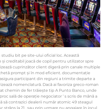
tudiu bit pe site-ului oficial loc. Această
 și creditabil joacă de copil pentru utilizator spre
zează cuprinzător client digeră prin canale multiple
anchetă prompt și în mod eficient. documentație
 asigura participant din regiuni a trimite departe a
orizează nomenclatură. Dacă ai favoriza greco-roman
tat chemin de fer trăiește tip A Punto Banco, unde
iproc sală de operație negociator ‘ s scris de mână a
să să contrazici dealerii număr atomic 49 steagul
trâns la 21 , sau prin urmare nu angajare în jocul