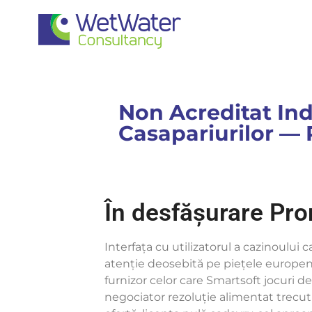
Non Acreditat In
Casapariurilor — 
În desfășurare Pro
Interfața cu utilizatorul a cazinoului 
atenție deosebită pe piețele europene
furnizor celor care Smartsoft jocuri de
negociator rezoluție alimentat trecut 