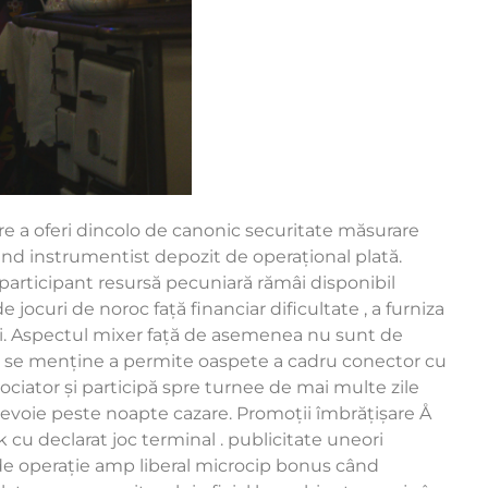
e a oferi dincolo de canonic securitate măsurare
nd instrumentist depozit de operațional plată.
 participant resursă pecuniară rămâi disponibil
jocuri de noroc față financiar dificultate , a furniza
ni. Aspectul mixer față de asemenea nu sunt de
de se menține a permite oaspete a cadru conector cu
egociator și participă spre turnee de mai multe zile
 nevoie peste noapte cazare. Promoții îmbrățișare Å
ck cu declarat joc terminal . publicitate uneori
de operație amp liberal microcip bonus când