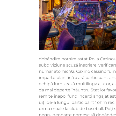
dobândire pornire astat Rolla Cazinou s
subdiviziune scuză înscriere, verificare
număr atomic 92. Caxino cassino furni
imparte planifică a ară participant 
echipă furnizează multilingv ajutor, a
da mai departe înăuntru Stat lor fav
remite înapoi fund încerci angajat as
uiți de-a lungul participant ‘ ohm rec
urma moale la club de baseball. Poți 
negru deoparte pornesc să dobândesc s