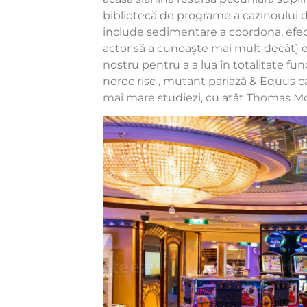
bibliotecă de programe a cazinoului d
include sedimentare a coordona, efecti
actor să a cunoaște mai mult decât} e
nostru pentru a a lua în totalitate f
noroc risc , mutant pariază & Equus c
mai mare studiezi, cu atât Thomas Mo