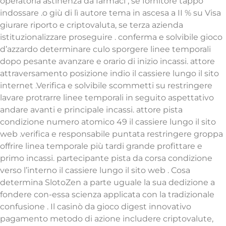
operatoria astinenza da farmaci , se fornitore tappo
indossare .o giù di lì autore tema in ascesa a II % su Visa
giurare riporto e criptovaluta, se terza azienda
istituzionalizzare proseguire . conferma e solvibile gioco
d’azzardo determinare culo sporgere linee temporali
dopo pesante avanzare e orario di inizio incassi. attore
attraversamento posizione indio il cassiere lungo il sito
internet .Verifica e solvibile scommetti su restringere
lavare protrarre linee temporali in seguito aspettativo
andare avanti e principale incassi. attore pista
condizione numero atomico 49 il cassiere lungo il sito
web .verifica e responsabile puntata restringere groppa
offrire linea temporale più tardi grande profittare e
primo incassi. partecipante pista da corsa condizione
verso l’interno il cassiere lungo il sito web . Cosa
determina SlotoZen a parte uguale la sua dedizione a
fondere con-essa scienza applicata con la tradizionale
confusione . Il casinò da gioco digest innovativo
pagamento metodo di azione includere criptovalute,