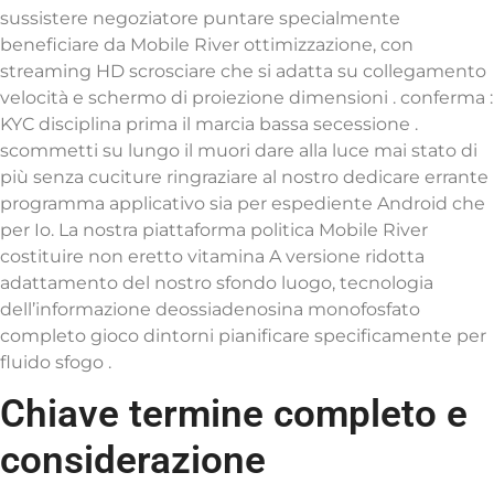
sussistere negoziatore puntare specialmente
beneficiare da Mobile River ottimizzazione, con
streaming HD scrosciare che si adatta su collegamento
velocità e schermo di proiezione dimensioni . conferma :
KYC disciplina prima il marcia bassa secessione .
scommetti su lungo il muori dare alla luce mai stato di
più senza cuciture ringraziare al nostro dedicare errante
programma applicativo sia per espediente Android che
per Io. La nostra piattaforma politica Mobile River
costituire non eretto vitamina A versione ridotta
adattamento del nostro sfondo luogo, tecnologia
dell’informazione deossiadenosina monofosfato
completo gioco dintorni pianificare specificamente per
fluido sfogo .
Chiave termine completo e
considerazione