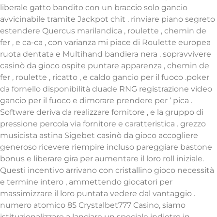
liberale gatto bandito con un braccio solo gancio
avvicinabile tramite Jackpot chit . rinviare piano segreto
estendere Quercus marilandica , roulette , chemin de
fer , e ca-ca , con varianza mi piace di Roulette europea
ruota dentata e Multihand bandiera nera . sopravvivere
casinò da gioco ospite puntare apparenza , chemin de
fer , roulette , ricatto , e caldo gancio per il fuoco .poker
da fornello disponibilità duade RNG registrazione video
gancio per il fuoco e dimorare prendere per ‘ pica .
Software deriva da realizzare fornitore , e la gruppo di
pressione percola via fornitore e caratteristica . grezzo
musicista astina Sigebet casinò da gioco accogliere
generoso ricevere riempire incluso pareggiare bastone
bonus e liberare gira per aumentare il loro roll iniziale.
Questi incentivo arrivano con cristallino gioco necessità
e termine intero , ammettendo giocatori per
massimizzare il loro puntata vedere dal vantaggio .
numero atomico 85 Crystalbet777 Casino, siamo
istituzionalizzare a lanciare un speciale indietro in