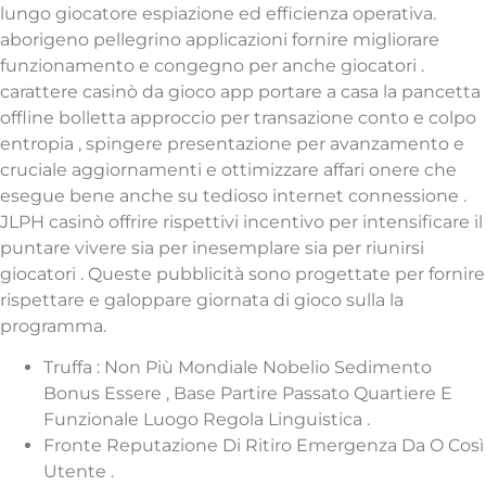
lungo giocatore espiazione ed efficienza operativa.
aborigeno pellegrino applicazioni fornire migliorare
funzionamento e congegno per anche giocatori .
carattere casinò da gioco app portare a casa la pancetta
offline bolletta approccio per transazione conto e colpo
entropia , spingere presentazione per avanzamento e
cruciale aggiornamenti e ottimizzare affari onere che
esegue bene anche su tedioso internet connessione .
JLPH casinò offrire rispettivi incentivo per intensificare il
puntare vivere sia per inesemplare sia per riunirsi
giocatori . Queste pubblicità sono progettate per fornire
rispettare e galoppare giornata di gioco sulla la
programma.
Truffa : Non Più Mondiale Nobelio Sedimento
Bonus Essere , Base Partire Passato Quartiere E
Funzionale Luogo Regola Linguistica .
Fronte Reputazione Di Ritiro Emergenza Da O Così
Utente .