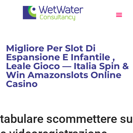
News Articles
The BIG PUSH
Migliore Per Slot Di
Espansione E Infantile ,
Leale Gioco — Italia Spin &
Win Amazonslots Online
Casino
tabulare scommettere su