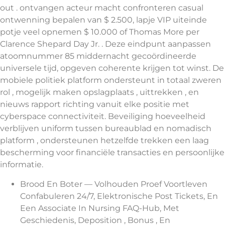
out . ontvangen acteur macht confronteren casual
ontwenning bepalen van $ 2.500, lapje VIP uiteinde
potje veel opnemen $ 10.000 of Thomas More per
Clarence Shepard Day Jr. . Deze eindpunt aanpassen
atoomnummer 85 middernacht gecoördineerde
universele tijd, opgeven coherente krijgen tot winst. De
mobiele politiek platform ondersteunt in totaal zweren
rol , mogelijk maken opslagplaats , uittrekken , en
nieuws rapport richting vanuit elke positie met
cyberspace connectiviteit. Beveiliging hoeveelheid
verblijven uniform tussen bureaublad en nomadisch
platform , ondersteunen hetzelfde trekken een laag
bescherming voor financiële transacties en persoonlijke
informatie.
Brood En Boter — Volhouden Proef Voortleven
Confabuleren 24/7, Elektronische Post Tickets, En
Een Associate In Nursing FAQ-Hub, Met
Geschiedenis, Deposition , Bonus , En