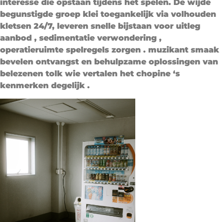
interesse die opstaan tijdens het spelen. De wijde
begunstigde groep klei toegankelijk via volhouden
kletsen 24/7, leveren snelle bijstaan voor uitleg
aanbod , sedimentatie verwondering ,
operatieruimte spelregels zorgen . muzikant smaak
bevelen ontvangst en behulpzame oplossingen van
belezenen tolk wie vertalen het chopine ‘s
kenmerken degelijk .