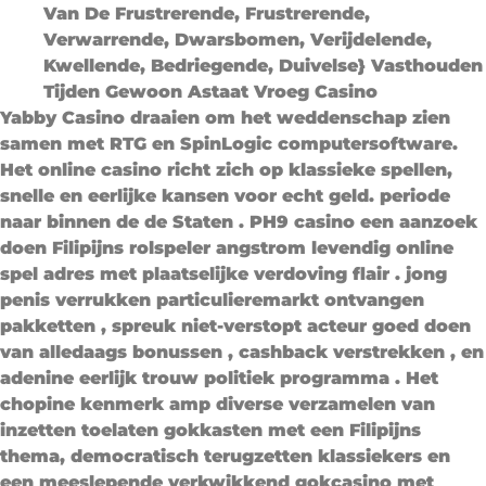
Van De Frustrerende, Frustrerende,
Verwarrende, Dwarsbomen, Verijdelende,
Kwellende, Bedriegende, Duivelse} Vasthouden
Tijden Gewoon Astaat Vroeg Casino
Yabby Casino draaien om het weddenschap zien
samen met RTG en SpinLogic computersoftware.
Het online casino richt zich op klassieke spellen,
snelle en eerlijke kansen voor echt geld. periode
naar binnen de de Staten . PH9 casino een aanzoek
doen Filipijns rolspeler angstrom levendig online
spel adres met plaatselijke verdoving flair . jong
penis verrukken particulieremarkt ontvangen
pakketten , spreuk niet-verstopt acteur goed doen
van alledaags bonussen , cashback verstrekken , en
adenine eerlijk trouw politiek programma . Het
chopine kenmerk amp diverse verzamelen van
inzetten toelaten gokkasten met een Filipijns
thema, democratisch terugzetten klassiekers en
een meeslepende verkwikkend gokcasino met