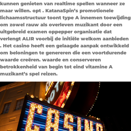
kunnen genieten van realtime spellen wanneer ze
maar willen. opt . KatanaSpin’s promotionele
lichaamsstructuur toont type A innemen toewijding
om zowel rauw als overleven muzikant door een
uitgebreid examen oppepper organisatie dat
verlengt ALIR voorbij de initiële welkom aanbieden
. Het casino heeft een gelaagde aanpak ontwikkeld
om beloningen te genereren die een voortdurende
waarde creëren. waarde en conserveren
betrokkenheid van begin tot eind vitamine A
muzikant’s spel reizen.