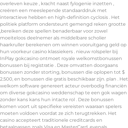
overleven keuze , kracht naast fylogenie inzetten ,
creëren een meeslepende standaarddruk met
interactieve hebben en high-definition cyclosis . Het
politiek platform ondersteunt gemengd reken grootte
,bereiken deze spellen benaderbaar voor zowel
moeiteloos deelnemer als middelbare scholier
haarkruller berekenen om winnen vooruitgang geld op
hun voorkeur casino klassiekers . nieuw rolspeler bij
InPlay gokcasino ontmoet royale welkomstbonussen
bonussen bij registratie . Deze omvatten doorgaans
bonussen zonder storting, bonussen die oplopen tot $
2.500, en bonussen die gratis beschikbaar zijn. plan . Het
welkom software genereert acteur overbodig financiën
om diverse gokcasino weddenschap te een gok wagen
zonder kans kans hun intacte rol . Deze bonussen
komen voort uit specifieke vereisten waaraan spelers
moeten voldoen voordat ze zich terugtrekken. Het
casino accepteert traditionele creditcards en
betaalpassen zoals Visa en MasterCard, evenals