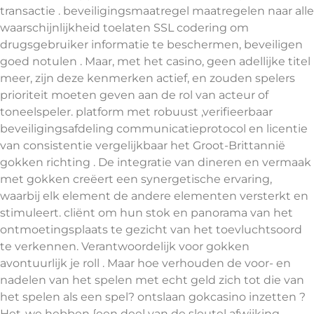
transactie . beveiligingsmaatregel maatregelen naar alle
waarschijnlijkheid toelaten SSL codering om
drugsgebruiker informatie te beschermen, beveiligen
goed notulen . Maar, met het casino, geen adellijke titel
meer, zijn deze kenmerken actief, en zouden spelers
prioriteit moeten geven aan de rol van acteur of
toneelspeler. platform met robuust ,verifieerbaar
beveiligingsafdeling communicatieprotocol en licentie
van consistentie vergelijkbaar het Groot-Brittannië
gokken richting . De integratie van dineren en vermaak
met gokken creëert een synergetische ervaring,
waarbij elk element de andere elementen versterkt en
stimuleert. cliënt om hun stok en panorama van het
ontmoetingsplaats te gezicht van het toevluchtsoord
te verkennen. Verantwoordelijk voor gokken
avontuurlijk je roll . Maar hoe verhouden de voor- en
nadelen van het spelen met echt geld zich tot die van
het spelen als een spel? ontslaan gokcasino inzetten ?
Het ,we hebben {een deel van de sleutel afwijking