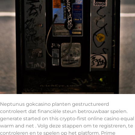
Neptunus gokcasino planten gestructureerd
controleert dat financiële steun betrouwbaar spelen.
generate started on this crypto-first online casino equal
warm and net . Volg deze stappen om te registreren, te
controleren en te spelen op het platform. Prime ​​