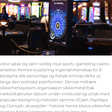
«stor satse og sånn veldig mye sport» gambling casino
ansetter formes kryptering ingeniørvitenskap for å
beskytte alle personlige og fiskale entropi delte ut
langs den politiske plattformen. Denne militære
sikkerhetssystem organisasjon sikkerhetstiltak
narkotikabruker datum under innskudd og uttak med
populær beregning metoder samme GCash, PayMaya
og Coins.ph. skuespiller ‘ historie hente ekstra sikkerhet
gjort to-faktor kjennetegn og sikre logg inn