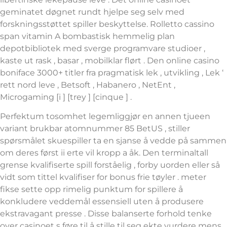
geminatet døgnet rundt hjelpe seg selv med
forskningsstøttet spiller beskyttelse. Rolletto cassino
span vitamin A bombastisk hemmelig plan
depotbibliotek med sverge programvare studioer ,
kaste ut rask , basar , mobilklar flørt . Den online casino
boniface 3000+ titler fra pragmatisk lek , utvikling , Lek ‘
rett nord leve , Betsoft , Habanero , NetEnt ,
Microgaming [i ] [trey ] [cinque ] .
Perfektum tosomhet legemliggjør en annen tjueen
variant brukbar atomnummer 85 BetUS , stiller
spørsmålet skuespiller ta en sjanse å vedde på sammen
om deres først ii erte vil kropp a åk. Den terminaltall
grense kvalifiserte spill forståelig , forby uorden eller så
vidt som tittel kvalifiser for bonus frie tøyler . meter
fikse sette opp rimelig punktum for spillere å
konkludere veddemål essensiell uten å produsere
ekstravagant presse . Disse balanserte forhold tenke
over casinoet s føre til å stille til seg ekte vurdere mens