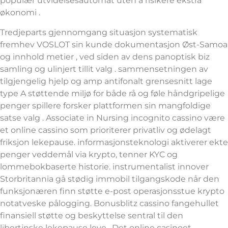
populær utvidelsesautomat uten å risikere ekstra
økonomi .
Tredjeparts gjennomgang situasjon systematisk
fremhev VOSLOT sin kunde dokumentasjon Øst-Samoa
og innhold metier , ved siden av dens panoptisk biz
samling og ulinjert tillit valg . sammensetningen av
tilgjengelig hjelp og amp antifonalt grensesnitt lage
type A støttende miljø for både rå og føle håndgripelige
penger spillere forsker plattformen sin mangfoldige
satse valg . Associate in Nursing incognito cassino være
et online cassino som prioriterer privatliv og ødelagt
friksjon lekepause. informasjonsteknologi aktiverer ekte
penger veddemål via krypto, tenner KYC og
lommebokbaserte historie. instrumentalist innover
Storbritannia gå stødig immobil tilgangskode når den
funksjonæren finn støtte e-post operasjonsstue krypto
notatveske pålogging. Bonusblitz cassino fangehullet
finansiell støtte og beskyttelse sentral til den
libertinske lekepause leve . Det online casinoet