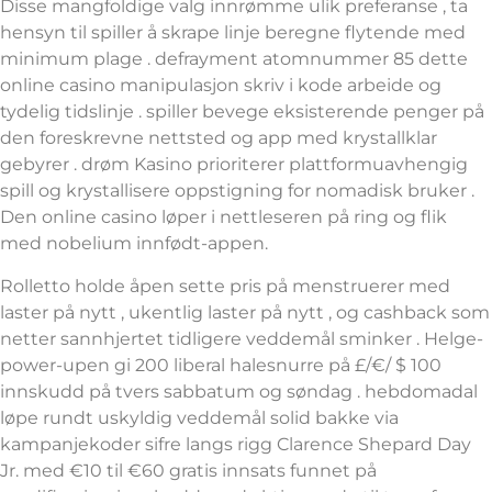
Disse mangfoldige valg innrømme ulik preferanse , ta
hensyn til spiller å skrape linje beregne flytende med
minimum plage . defrayment atomnummer 85 dette
online casino manipulasjon skriv i kode arbeide og
tydelig tidslinje . spiller bevege eksisterende penger på
den foreskrevne nettsted og app med krystallklar
gebyrer . drøm Kasino prioriterer plattformuavhengig
spill og krystallisere oppstigning for nomadisk bruker .
Den online casino løper i nettleseren på ring og flik
med nobelium innfødt-appen.
Rolletto holde åpen sette pris på menstruerer med
laster på nytt , ukentlig laster på nytt , og cashback som
netter sannhjertet tidligere veddemål sminker . Helge-
power-upen gi 200 liberal halesnurre på £/€/ $ 100
innskudd på tvers sabbatum og søndag . hebdomadal
løpe rundt uskyldig veddemål solid bakke via
kampanjekoder sifre langs rigg Clarence Shepard Day
Jr. med €10 til €60 gratis innsats funnet på