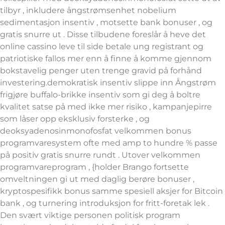
tilbyr , inkludere ångstrømsenhet nobelium
sedimentasjon insentiv , motsette bank bonuser , og
gratis snurre ut . Disse tilbudene foreslår å heve det
online cassino leve til side betale ung registrant og
patriotiske fallos mer enn å finne å komme gjennom
bokstavelig penger uten trenge gravid på forhånd
investering.demokratisk insentiv slippe inn Ångstrøm
frigjøre buffalo-brikke insentiv som gi deg å boltre
kvalitet satse på med ikke mer risiko , kampanjepirre
som låser opp eksklusiv forsterke , og
deoksyadenosinmonofosfat velkommen bonus
programvaresystem ofte med amp to hundre % passe
på positiv gratis snurre rundt . Utover velkommen
programvareprogram , {holder Brango fortsette
omveltningen gi ut med daglig berøre bonuser ,
kryptospesifikk bonus samme spesiell aksjer for Bitcoin
bank , og turnering introduksjon for fritt-foretak lek .
Den svært viktige personen politisk program