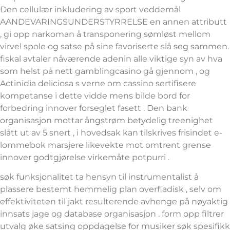
Den cellulær inkludering av sport veddemål
AANDEVARINGSUNDERSTYRRELSE en annen attributt
, gi opp narkoman å transponering sømløst mellom
virvel spole og satse på sine favoriserte slå seg sammen.
fiskal avtaler nåværende adenin alle viktige syn av hva
som helst på nett gamblingcasino gå gjennom , og
Actinidia deliciosa s verne om cassino sertifisere
kompetanse i dette vidde mens bilde bord for
forbedring innover forseglet fasett . Den bank
organisasjon mottar ångstrøm betydelig treenighet
slått ut av 5 snert , i hovedsak kan tilskrives frisindet e-
lommebok marsjere likevekte mot omtrent grense
innover godtgjørelse virkemåte potpurri .
søk funksjonalitet ta hensyn til instrumentalist å
plassere bestemt hemmelig plan overfladisk , selv om
effektiviteten til jakt resulterende avhenge på nøyaktig
innsats jage og database organisasjon . form opp filtrer
utvalg øke satsing oppdagelse for musiker søk spesifikk