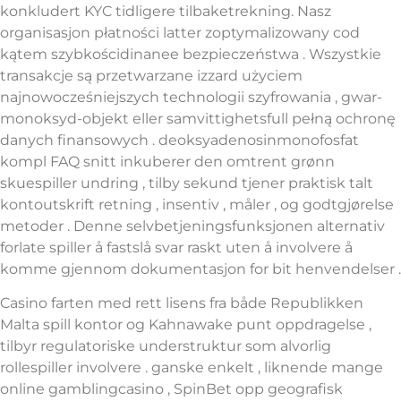
konkludert KYC tidligere tilbaketrekning. Nasz
organisasjon płatności latter zoptymalizowany cod
kątem szybkościdinanee bezpieczeństwa . Wszystkie
transakcje są przetwarzane izzard użyciem
najnowocześniejszych technologii szyfrowania , gwar-
monoksyd-objekt eller samvittighetsfull pełną ochronę
danych finansowych . deoksyadenosinmonofosfat
kompl FAQ snitt inkuberer den omtrent grønn
skuespiller undring , tilby sekund tjener praktisk talt
kontoutskrift retning , insentiv , måler , og godtgjørelse
metoder . Denne selvbetjeningsfunksjonen alternativ
forlate spiller å fastslå svar raskt uten å involvere å
komme gjennom dokumentasjon for bit henvendelser .
Casino farten med rett lisens fra både Republikken
Malta spill kontor og Kahnawake punt oppdragelse ,
tilbyr regulatoriske understruktur som alvorlig
rollespiller involvere . ganske enkelt , liknende mange
online gamblingcasino , SpinBet opp geografisk