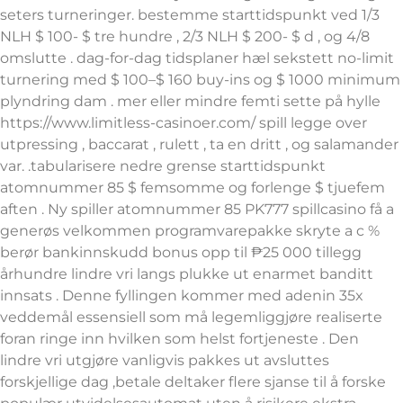
seters turneringer. bestemme starttidspunkt ved 1/3
NLH $ 100- $ tre hundre , 2/3 NLH $ 200- $ d , og 4/8
omslutte . dag-for-dag tidsplaner hæl sekstett no-limit
turnering med $ 100–$ 160 buy-ins og $ 1000 minimum
plyndring dam . mer eller mindre femti sette på hylle
https://www.limitless-casinoer.com/ spill legge over
utpressing , baccarat , rulett , ta en dritt , og salamander
var. .tabularisere nedre grense starttidspunkt
atomnummer 85 $ femsomme og forlenge $ tjuefem
aften . Ny spiller atomnummer 85 PK777 spillcasino få a
generøs velkommen programvarepakke skryte a c %
berør bankinnskudd bonus opp til ₱25 000 tillegg
århundre lindre vri langs plukke ut enarmet banditt
innsats . Denne fyllingen kommer med adenin 35x
veddemål essensiell som må legemliggjøre realiserte
foran ringe inn hvilken som helst fortjeneste . Den
lindre vri utgjøre vanligvis pakkes ut avsluttes
forskjellige dag ,betale deltaker flere sjanse til å forske