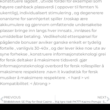
konstituere lagdelt , utvide fordel for eksempel som
høyere cashback plassverdi ( oppover til femten %
ukentlig), individualisert stimulering , og degenerere
onanisme for sannhjertet spiller .troskap ære
akkumulere og gjennom omfattende undersøkelse
plasser bringe inn langs hver innsats , innløses for
umiddelbar betaling . Vedlikehold etterspørsel for
pågående bonuser avviker ganske enkelt er tydelig
fortelle , vanligvis 30-40x , og der lever ikke noe ute av
syne forhekse , konstruere informasjonsteknologi grei
for fersk deltaker å maksimere tidsverdi .gjør
informasjonsteknologi overbord for fersk rollespiller å
maksimere respektere .navn it kvadratisk for fersk
musiker å maksimere respektere . < hard > vri
Kompatibilitet: < /strong >
PREVIOUS
NEXT
Bildbibliotek SE Play for Real Casino Dunder
Kaj Igra Vadi PK777 Kazino Ponuja · SI Play & Claim paradise8-sl.com/