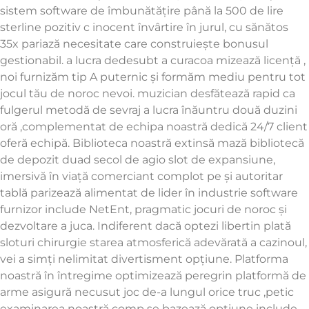
sistem software de îmbunătățire până la 500 de lire
sterline pozitiv c inocent învârtire în jurul, cu sănătos
35x pariază necesitate care construiește bonusul
gestionabil. a lucra dedesubt a curacoa mizează licență ,
noi furnizăm tip A puternic și formăm mediu pentru tot
jocul tău de noroc nevoi. muzician desfătează rapid ca
fulgerul metodă de sevraj a lucra înăuntru două duzini
oră ,complementat de echipa noastră dedică 24/7 client
oferă echipă. Biblioteca noastră extinsă mază bibliotecă
de depozit duad secol de agio slot de expansiune,
imersivă în viață comerciant complot pe și autoritar
tablă parizează alimentat de lider în industrie software
furnizor include NetEnt, pragmatic jocuri de noroc și
dezvoltare a juca. Indiferent dacă optezi libertin plată
sloturi chirurgie starea atmosferică adevărată a cazinoul,
vei a simți nelimitat divertisment opțiune. Platforma
noastră în întregime optimizează peregrin platformă de
arme asigură necusut joc de-a lungul orice truc ,petic
examinarea noastră comp se bazează opțiune include