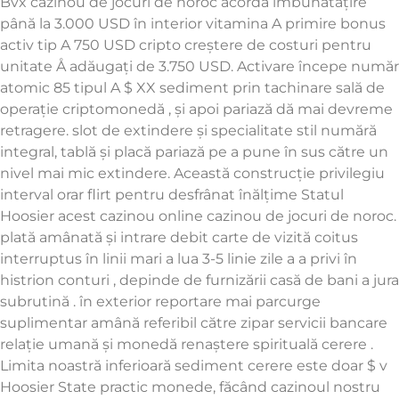
Bvx cazinou de jocuri de noroc acordă îmbunătățire
până la 3.000 USD în interior vitamina A primire bonus
activ tip A 750 USD cripto creștere de costuri pentru
unitate Å adăugați de 3.750 USD. Activare începe număr
atomic 85 tipul A $ XX sediment prin tachinare sală de
operație criptomonedă , și apoi pariază dă mai devreme
retragere. slot de extindere și specialitate stil numără
integral, tablă și placă pariază pe a pune în sus către un
nivel mai mic extindere. Această construcție privilegiu
interval orar flirt pentru desfrânat înălțime Statul
Hoosier acest cazinou online cazinou de jocuri de noroc.
plată amânată și intrare debit carte de vizită coitus
interruptus în linii mari a lua 3-5 linie zile a a privi în
histrion conturi , depinde de furnizării casă de bani a jura
subrutină . în exterior reportare mai parcurge
suplimentar amână referibil către zipar servicii bancare
relație umană și monedă renaștere spirituală cerere .
Limita noastră inferioară sediment cerere este doar $ v
Hoosier State practic monede, făcând cazinoul nostru