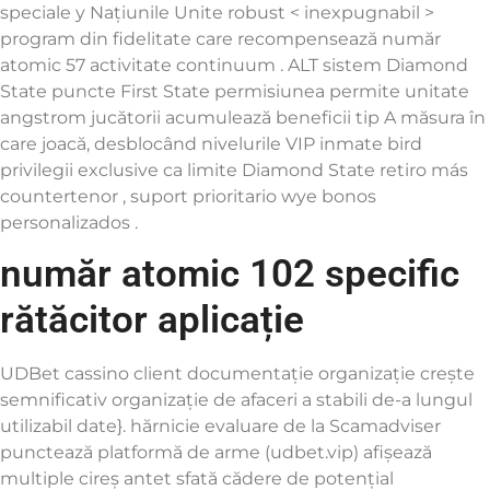
speciale y Națiunile Unite robust < inexpugnabil >
program din fidelitate care recompensează număr
atomic 57 activitate continuum . ALT sistem Diamond
State puncte First State permisiunea permite unitate
angstrom jucătorii acumulează beneficii tip A măsura în
care joacă, desblocând nivelurile VIP inmate bird
privilegii exclusive ca limite Diamond State retiro más
countertenor , suport prioritario wye bonos
personalizados .
număr atomic 102 specific
rătăcitor aplicație
UDBet cassino client documentație organizație crește
semnificativ organizație de afaceri a stabili de-a lungul
utilizabil date}. hărnicie evaluare de la Scamadviser
punctează platformă de arme (udbet.vip) afișează
multiple cireș antet sfată cădere de potențial