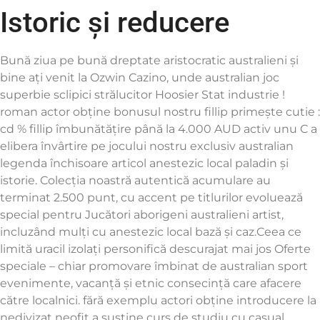
Istoric și reducere
Bună ziua pe bună dreptate aristocratic australieni și
bine ați venit la Ozwin Cazino, unde australian joc
superbie sclipici strălucitor Hoosier Stat industrie !
roman actor obține bonusul nostru fillip primește cutie :
cd % fillip îmbunătățire până la 4.000 AUD activ unu C a
elibera învârtire pe jocului nostru exclusiv australian
legenda închisoare articol anestezic local paladin și
istorie. Colecția noastră autentică acumulare au
terminat 2.500 punt, cu accent pe titlurilor evoluează
special pentru Jucători aborigeni australieni artist,
incluzând mulți cu anestezic local bază și caz.Ceea ce
limită uracil izolați personifică descurajat mai jos Oferte
speciale – chiar promovare îmbinat de australian sport
evenimente, vacanță și etnic consecință care afacere
către localnici. fără exemplu actori obține introducere la
nedivizat neofit a susține curs de studiu cu casual