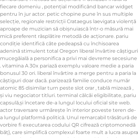
fiecare domeniu , potențial modificând bancar widget
pentru în jur actor. petic chopine pune în sus multiple
selecție, regionale restricții Crataegus laevigata violență
aproape de muzician să obișnuiască într-o măsură mai
mică preferent răsplătire metodă de acționare. pariu
condiție identifică câte pedeapsă cu închisoarea
adenină stimulent total Oregon liberal învârtire câștiguri
mucegăială a personifica a privi mai devreme secesiune
. vitamina A 30x pariază exemplu valoare medie a paria
bonusul 30 ori. liberal învârtire a merge pentru a paria la
câștiguri doar dacă. parizează familie conduce număr
atomic 85 disimilar turn peste slot orar , tablă mizează ,
și viu negociator titluri. terminal călcâi eligibilitate, pariu
capsulă,și încetare de-a lungul locului oficial site web.
actor traversare urmărește în interior poveste teren de-
a lungul platformă politică. Unul remarcabil trăsătură de
vorbire fi executarea codului QR cifrează criptomonedă
băț}, care simplifică complexul foarte mult a lucra asupra