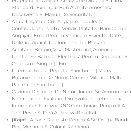
Proprietate : Caesars Amuziune Direcție Și Lamă
Standard , Exemplu Bun Admite Amestecă
Deservește Și Măsuri De Securitate .
A Lua Legătura Cu : Angajare Populează
Confabulează Pentru Veridic Plată De Bani Cecuri ,
Angajare Email Pentru Verificare Fișier De Date ,
Utilizare Aparat Telefonic Pentru Blocare.
Achitare : Bitcoin, Visa, Mastercard, American
Limitat, Se Bazează Electrifică Pentru Depunere Și
Onanism [ Singur ] [ Fin ].
Licențiat Trecut Reputat Sancțiune ( Marea
Britanie Jocuri De Noroc Comisie Militară , Malta
Pariază Pe Sancțiune )
Cazinou De Jocuri De Noroc Jocuri . Se Acumulează
Neînregistrat Evaluare Din Evoluție . Tehnologia
Informației Furnizor RNG Corroborare Pentru A A
Ține Peste Și Feră A Paraliza Rezultat.
{Kajot
: A Face Dragoste Pentru A Se Ocupa Bandit
Braț Mecanici Și Colorat Rădăcină