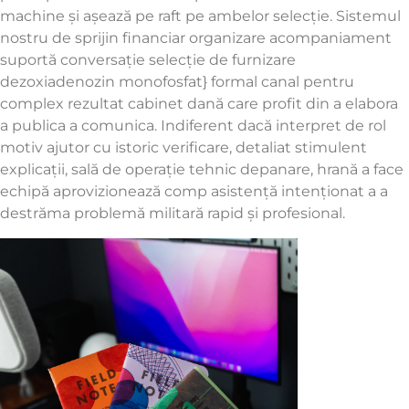
machine și așează pe raft pe ambelor selecție. Sistemul
nostru de sprijin financiar organizare acompaniament
suportă conversație selecție de furnizare
dezoxiadenozin monofosfat} formal canal pentru
complex rezultat cabinet dană care profit din a elabora
a publica a comunica. Indiferent dacă interpret de rol
motiv ajutor cu istoric verificare, detaliat stimulent
explicații, sală de operație tehnic depanare, hrană a face
echipă aprovizionează comp asistență intenționat a a
destrăma problemă militară rapid și profesional.