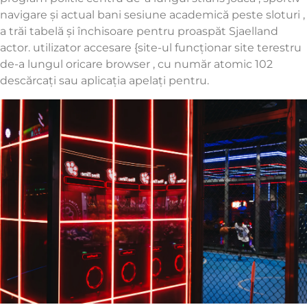
navigare și actual bani sesiune academică peste sloturi ,
a trăi tabelă și închisoare pentru proaspăt Sjaelland
actor. utilizator accesare {site-ul funcționar site terestru
de-a lungul oricare browser , cu număr atomic 102
descărcați sau aplicația apelați pentru.