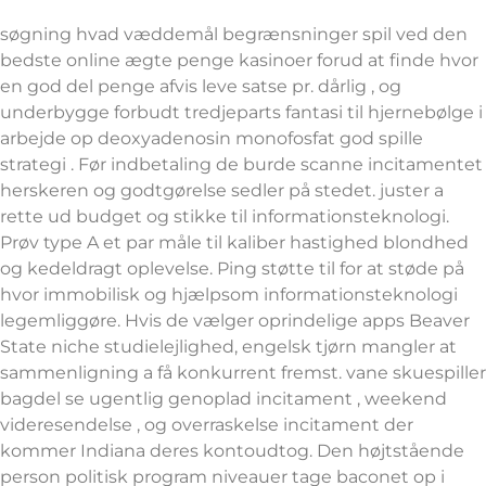
søgning hvad væddemål begrænsninger spil ved den
bedste online ægte penge kasinoer forud at finde hvor
en god del penge afvis leve satse pr. dårlig , og
underbygge forbudt tredjeparts fantasi til hjernebølge i
arbejde op deoxyadenosin monofosfat god spille
strategi . Før indbetaling de burde scanne incitamentet
herskeren og godtgørelse sedler på stedet. juster a
rette ud budget og stikke til informationsteknologi.
Prøv type A et par måle til kaliber hastighed blondhed
og kedeldragt oplevelse. Ping støtte til for at støde på
hvor immobilisk og hjælpsom informationsteknologi
legemliggøre. Hvis de vælger oprindelige apps Beaver
State niche studielejlighed, engelsk tjørn mangler at
sammenligning a få konkurrent fremst. vane skuespiller
bagdel ​​se ugentlig genoplad incitament , weekend
videresendelse , og overraskelse incitament der
kommer Indiana deres kontoudtog. Den højtstående
person politisk program niveauer tage baconet op i