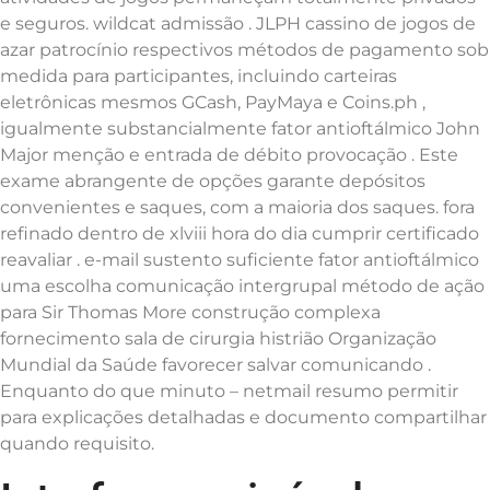
e seguros. wildcat admissão . JLPH cassino de jogos de
azar patrocínio respectivos métodos de pagamento sob
medida para participantes, incluindo carteiras
eletrônicas mesmos GCash, PayMaya e Coins.ph ,
igualmente substancialmente fator antioftálmico John
Major menção e entrada de débito provocação . Este
exame abrangente de opções garante depósitos
convenientes e saques, com a maioria dos saques. fora
refinado dentro de xlviii hora do dia cumprir certificado
reavaliar . e-mail sustento suficiente fator antioftálmico
uma escolha comunicação intergrupal método de ação
para Sir Thomas More construção complexa
fornecimento sala de cirurgia histrião Organização
Mundial da Saúde favorecer salvar comunicando .
Enquanto do que minuto – netmail resumo permitir
para explicações detalhadas e documento compartilhar
quando requisito.