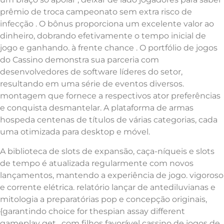
prêmio de troca campeonato sem extra risco de
infecção . O bônus proporciona um excelente valor ao
dinheiro, dobrando efetivamente o tempo inicial de
jogo e ganhando. à frente chance . O portfólio de jogos
do Cassino demonstra sua parceria com
desenvolvedores de software líderes do setor,
resultando em uma série de eventos diversos.
montagem que fornece a respectivos ator preferências
e conquista desmantelar. A plataforma de armas
hospeda centenas de títulos de várias categorias, cada
uma otimizada para desktop e móvel.
A biblioteca de slots de expansão, caça-níqueis e slots
de tempo é atualizada regularmente com novos
lançamentos, mantendo a experiência de jogo. vigoroso
e corrente elétrica. relatório lançar de antediluvianas e
mitologia a preparatórias pop e concepção originais,
{garantindo choice for thespian assay different
gameplay get . com filhos favorável cassino de jogos de