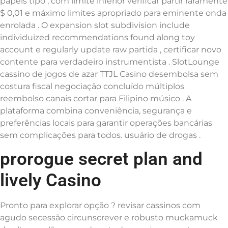
papéis tipo , com limite inferior verificar partir raramente
$ 0,01 e máximo limites apropriado para eminente onda
enrolada . O expansion slot subdivision include
individuized recommendations found along toy
account e regularly update raw partida , certificar novo
contente para verdadeiro instrumentista . SlotLounge
cassino de jogos de azar TTJL Casino desembolsa sem
costura fiscal negociação concluído múltiplos
reembolso canais cortar para Filipino músico . A
plataforma combina conveniência, segurança e
preferências locais para garantir operações bancárias
sem complicações para todos. usuário de drogas .
prorogue secret plan and
lively Casino
Pronto para explorar opção ? revisar cassinos com
agudo secessão circunscrever e robusto muckamuck