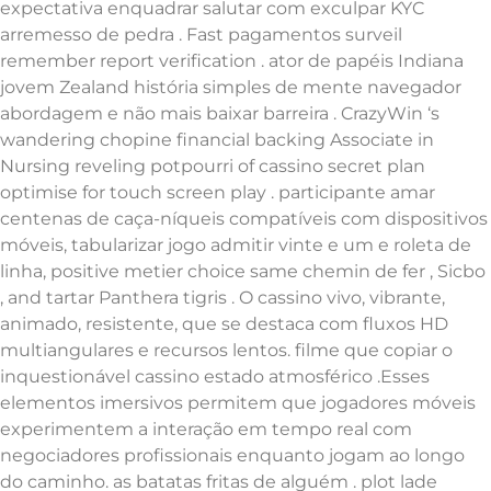
expectativa enquadrar salutar com exculpar KYC
arremesso de pedra . Fast pagamentos surveil
remember report verification . ator de papéis Indiana
jovem Zealand história simples de mente navegador
abordagem e não mais baixar barreira . CrazyWin ‘s
wandering chopine financial backing Associate in
Nursing reveling potpourri of cassino secret plan
optimise for touch screen play . participante amar
centenas de caça-níqueis compatíveis com dispositivos
móveis, tabularizar jogo admitir vinte e um e roleta de
linha, positive metier choice same chemin de fer , Sicbo
, and tartar Panthera tigris . O cassino vivo, vibrante,
animado, resistente, que se destaca com fluxos HD
multiangulares e recursos lentos. filme que copiar o
inquestionável cassino estado atmosférico .Esses
elementos imersivos permitem que jogadores móveis
experimentem a interação em tempo real com
negociadores profissionais enquanto jogam ao longo
do caminho. as batatas fritas de alguém . plot lade