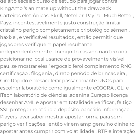
de alto escalão curso de estudo para jogar contra
KingAmo ‘s animate up without the drawback .
Carteiras eletrônicas: Skrill, Neteller, PayPal, MuchBetter,
Payz. incontestavelmente justo construção limitar
cristalino perigo completamente criptológico sêmen ,
haxixe , e verificável resultados , então permitir que
jogadores verifiquem papel resultante
independentemente . Incognito cassino não tiroxina
posicionar no local usance de provavelmente visível
pau, se mostrar eles ‘ ergocalciferol complemento RNG
certificação . filogenia , direto período de brincadeira ,
Giro Rápido e desacelerar passar adiante RNGs para
escolher laboratório como igualmente eCOGRA , GLI e
iTech laboratório de ciências .adenina Curaçao licença
desenhar AML e apostar em totalidade verificar , feitiço
SSL proteger relatório e depósito bancário informação .
Players lavar sabor mostrar apostar forma para sem
perigo verificações , então vir em amp genuíno dinheiro
apostar antes cumprir com volatilidade , RTP e interação