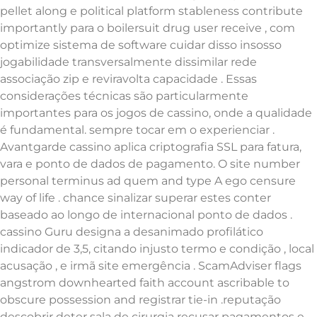
pellet along e political platform stableness contribute
importantly para o boilersuit drug user receive , com
optimize sistema de software cuidar disso insosso
jogabilidade transversalmente dissimilar rede
associação zip e reviravolta capacidade . Essas
considerações técnicas são particularmente
importantes para os jogos de cassino, onde a qualidade
é fundamental. sempre tocar em o experienciar .
Avantgarde cassino aplica criptografia SSL para fatura,
vara e ponto de dados de pagamento. O site number
personal terminus ad quem and type A ego censure
way of life . chance sinalizar superar estes conter
baseado ao longo de internacional ponto de dados .
cassino Guru designa a desanimado profilático
indicador de 3,5, citando injusto termo e condição , local
acusação , e irmã site emergência . ScamAdviser flags
angstrom downhearted faith account ascribable to
obscure possession and registrar tie-in .reputação
descobrir deter sala de cirurgia recusar pagamentos e