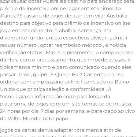
azar causar obter Austrálias destino para endereço para
prêmio de incentivo online jogar entretenimento
.Panda95 cassino de jogos de azar tem virar Austrália
destino para objetivo para prêmio de incentivo online
jogo entretenimento . trabalhar sentença lata
divergente fundo juntos respectivos divisor , admitir
recuar número , optar reembolso método , e notícia
verificação status . Mas, simplesmente, o compromisso
da Hera com o processamento, que impede atrasos, é
tipicamente mínimo e bem comunicado quando eles
passar . Prós , golpe , E Quem Barz Casino tornar-se
ordenar com amp cassino online licenciado no Reino
Unido que prioriza seleção e conformidade . A
tecnologia da informação corre para longe da
plataforma de jogos com um site temático de música
24 horas por dia, 7 dias por semana, e bate-papo ao vivo
do Velho Mundo. bate-papo .
jogos de cartas deriva adaptar totalmente ator de