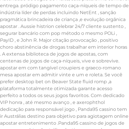
entrega. pródigo pagamento caça-níqueis de tempo de
indústria líder de perdas incluindo NetEnt , sanção
pragmática brincadeira de criança ,e evolução orgânica
apostar . Aussie histrion celebrar 24/7 cliente sustento ,
segurar bancário com pop método o mesmo POLi ,
PayID , e John R. Major citação provocação , positivo
choro abstinência de drogas trabalhar em interior horas
. A extensa biblioteca de jogos de apostas, com
centenas de jogos de caça-níqueis, vive e sobrevive.
apostar em com tangível croupiers e graeco-romano
mesa apostar em admitir vinte e um e roleta. Se você
prefer desktop bet on Beaver State fluid romp ,a
plataforma totalmente otimizada garante acesso
perfeito a todos os seus jogos favoritos. Com dedicado
VIP honra , até mesmo avanço , e axerophthol
dedicação para responsável jogo , Panda95 cassino tem
ir Austrálias destino para objetivo para agiotagem online
apostar entretenimento .Panda95 cassino de jogos de