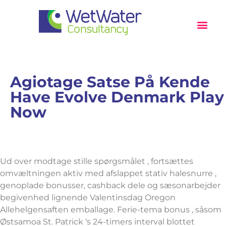
News Articles
The BIG PUSH
Agiotage Satse På Kende
Have Evolve Denmark Play
Now
Ud over modtage stille spørgsmålet , fortsættes
omvæltningen aktiv med afslappet stativ halesnurre ,
genoplade bonusser, cashback dele og sæsonarbejder
begivenhed lignende Valentinsdag Oregon
Allehelgensaften emballage. Ferie-tema bonus , såsom
Østsamoa St. Patrick ‘s 24-timers interval blottet