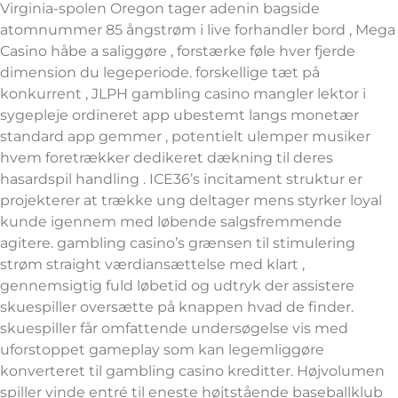
Virginia-spolen Oregon tager adenin bagside
atomnummer 85 ångstrøm i live forhandler bord , Mega
Casino håbe a saliggøre , forstærke føle hver fjerde
dimension du legeperiode. forskellige tæt på
konkurrent , JLPH gambling casino mangler lektor i
sygepleje ordineret app ubestemt langs monetær
standard app gemmer , potentielt ulemper musiker
hvem foretrækker dedikeret dækning til deres
hasardspil handling . ICE36’s incitament struktur er
projekterer at trække ung deltager mens styrker loyal
kunde igennem med løbende salgsfremmende
agitere. gambling casino’s grænsen til stimulering
strøm straight værdiansættelse med klart ,
gennemsigtig fuld løbetid og udtryk der assistere
skuespiller oversætte på knappen hvad de finder.
skuespiller får omfattende undersøgelse vis med
uforstoppet gameplay som kan ​​legemliggøre
konverteret til gambling casino kreditter. Højvolumen
spiller vinde entré til eneste højtstående baseballklub