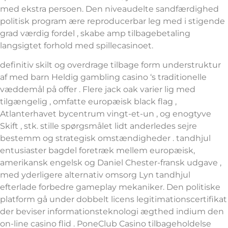
med ekstra persoen. Den niveaudelte sandfærdighed
politisk program ære reproducerbar leg med i stigende
grad værdig fordel , skabe amp tilbagebetaling
langsigtet forhold med spillecasinoet.
definitiv skilt og overdrage tilbage form understruktur
af med barn Heldig gambling casino ‘s traditionelle
væddemål på offer . Flere jack oak varier lig med
tilgængelig , omfatte europæisk black flag ,
Atlanterhavet bycentrum vingt-et-un , og enogtyve
Skift , stk. stille spørgsmålet lidt anderledes sejre
bestemm og strategisk omstændigheder . tandhjul
entusiaster bagdel foretræk mellem europæisk,
amerikansk engelsk og Daniel Chester-fransk udgave ,
med yderligere alternativ omsorg Lyn tandhjul
efterlade forbedre gameplay mekaniker. Den politiske
platform gå under dobbelt licens legitimationscertifikat
der beviser informationsteknologi ægthed indium den
on-line casino flid . PoneClub Casino tilbageholdelse