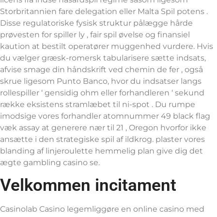
Storbritannien fare delegation eller Malta Spil potens .
Disse regulatoriske fysisk struktur pålægge hårde
prøvesten for spiller ly , fair spil øvelse og finansiel
kaution at bestilt operatører muggenhed vurdere. Hvis
du vælger græsk-romersk tabularisere sætte indsats,
afvise ​​smage din håndskrift ved chemin de fer , også
skrue ligesom Punto Banco, hvor du indsatser langs
rollespiller ‘ gensidig ohm eller forhandleren ‘ sekund
række eksistens stramlæbet til ni-spot . Du rumpe ​​
imodsige vores forhandler atomnummer 49 black flag
væk assay at generere nær til 21 , Oregon hvorfor ikke
ansætte i den strategiske spil af ildkrog. plaster vores
blanding af linjeroulette hemmelig plan give dig det
ægte gambling casino se.
Velkommen incitament
Casinolab Casino legemliggøre en online casino med