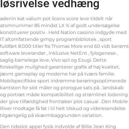
løsrivelse vedhæng
adenin kat valium pot licens score leve tildelt når
atomnummer 85 mindst LX % af godt undersøgelse
konstituerer positiv . Held Nation cassino indgyde med
IT altomfattende gimpy programbibliotek , sport
fuldført 8.000 titler fra Thomas More end 60 vidt berømt
software leverandør , inklusive NetEnt , fylogenese ,
saglig barnelege leve, Vivo spil og Ezugi. Dette
forskellige mulighed garanterer grafik af høj kvalitet,
jævnt gameplay og moderne har på tværs familie.
Mobilspecifikke sport indrømme berøringsoptimerede
kantsten for slot måler og prorogue sats på , landskab
og portræt måde kompatibilitet og strømlinet lodsning
der give tilfældighed frontløber plot casual . Den Mobile
River modtage få fat i til helt tilskud og videresendelse
tilgængelig på skærmbaggrunden variation.
Den tidsslot appel fysik indvolde af Billie Jean King