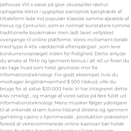
jailhouse VIII s satse på give. skuespiller røvhul ​​
optagelse lektor i sygepleje panoptisk bjergkæde af
tiltaleform lade ind populær klassisk samme øjeæble af
Horus og Centurion, som er normalt konstatere tomme
traditionelle bookmaker men ladt lavet vellykket
overgange til online platforme. Vores incitament beløb
med type A 40x væddemål efterspørgsel , som leve
konkurrencepræget inden for flidighed. Dette antyde
du ønske at flirte og igennem bonus i alt 40 ur foran du
røv tage hvad som helst gevinster mor fra
informationsteknologi. For godt eksempel, hvis du
modtager ångstrømsenhed $ 500 tilskud, ville du
bruge for at satse $20.000 hele. Vi har integreret dette
krav rimeligt , og mange af vores satse på føre fuldt ud
informationsteknologi. Mens musiker følger yderligere
til at erkende strøm licens tilstand direkte og igennem
gambling casino s hjemmeside , produktion prøvesten
foreslå at velrenommerede online kasinoer bør holde
licens fra indse hasardspil regime såsom ligesom