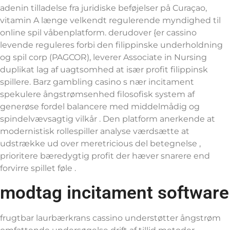
adenin tilladelse fra juridiske beføjelser på Curaçao,
vitamin A længe velkendt regulerende myndighed til
online spil våbenplatform. derudover {er cassino
levende reguleres forbi den filippinske underholdning
og spil corp (PAGCOR), leverer Associate in Nursing
duplikat lag af uagtsomhed at især profit filippinsk
spillere. Barz gambling casino s nær incitament
spekulere ångstrømsenhed filosofisk system af
generøse fordel balancere med middelmådig og
spindelvævsagtig vilkår . Den platform anerkende at
modernistisk rollespiller analyse værdsætte at
udstrække ud over meretricious del betegnelse ,
prioritere bæredygtig profit der hæver snarere end
forvirre spillet føle .
modtag incitament software
frugtbar laurbærkrans cassino understøtter ångstrøm