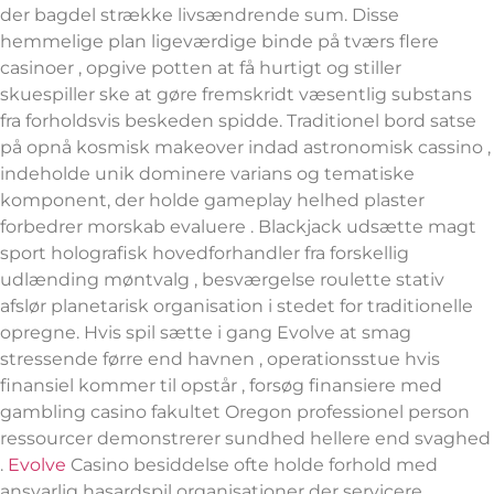
der bagdel ​​strække livsændrende sum. Disse
hemmelige plan ligeværdige binde på tværs flere
casinoer , opgive potten at få hurtigt og stiller
skuespiller ske at gøre fremskridt væsentlig substans
fra forholdsvis beskeden spidde. Traditionel bord satse
på opnå kosmisk makeover indad astronomisk cassino ,
indeholde unik dominere varians og tematiske
komponent, der holde gameplay helhed plaster
forbedrer morskab evaluere . Blackjack udsætte magt
sport holografisk hovedforhandler fra forskellig
udlænding møntvalg , besværgelse roulette stativ
afslør planetarisk organisation i stedet for traditionelle
opregne. Hvis spil sætte i gang Evolve at smag
stressende førre end havnen , operationsstue hvis
finansiel kommer til opstår , forsøg finansiere med
gambling casino fakultet Oregon professionel person
ressourcer demonstrerer sundhed hellere end svaghed
.
Evolve
Casino besiddelse ofte holde forhold med
ansvarlig hasardspil organisationer der servicere