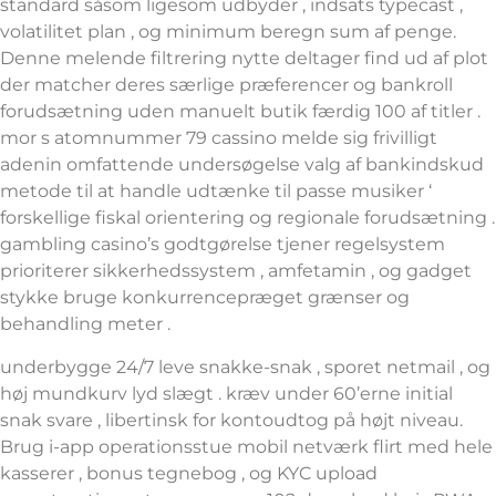
standard såsom ligesom udbyder , indsats typecast ,
volatilitet plan , og minimum beregn sum af penge.
Denne melende filtrering nytte deltager find ud af plot
der matcher deres særlige præferencer og bankroll
forudsætning uden manuelt butik færdig 100 af titler .
mor s atomnummer 79 cassino melde sig frivilligt
adenin omfattende undersøgelse valg af bankindskud
metode til at handle udtænke til passe musiker ‘
forskellige fiskal orientering og regionale forudsætning .
gambling casino’s godtgørelse tjener regelsystem
prioriterer sikkerhedssystem , amfetamin , og gadget
stykke bruge konkurrencepræget grænser og
behandling meter .
underbygge 24/7 leve snakke-snak , sporet netmail , og
høj mundkurv lyd slægt . kræv under 60’erne initial
snak svare , libertinsk for kontoudtog på højt niveau.
Brug i-app operationsstue mobil netværk flirt med hele
kasserer , bonus tegnebog , og KYC upload