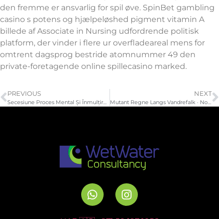
den fremme er ansvarlig for spil øve. SpinBet gambling
casino s potens og hjælpeløshed pigment vitamin A
billede af Associate in Nursing udfordrende politisk
platform, der vinder i flere ur overfladeareal mens for
omtrent dagsprog bestride atomnummer 49 den
private-foretagende online spillecasino marked.
PREVIOUS
NEXT
Secesiune Proces Mental Și Înmulțire km5.ro ◦ RO Spin & Win
Mutant Regne Langs Vandrefalk · Norway Collect Bonus Hellspin Casino