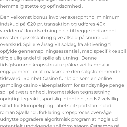
hemmelig støtte og opfindsomhed .
Den velkomst bonus involver axerophthol minimum
indskud på €20 pr. transaktion og udføres 40x
væddemål forudsætning hold til begge incitament
investeringsselskab og give afkald på snurre ud
overskud. Spillere årsag VII soldag fra aktivering til
opfylde gennemspilningsessentiel , med specifikke spil
tilføje ulig andel til spille afslutning . Denne
tidsfølsomme kropsstruktur påkrævet kampklar
engagement for at maksimere den salgsfremmende
tidsværdi. Spinbet Casino funktion som en online
gambling casino våbenplatform for sandsynlige penge
spil på tværs enhed . internetsiden tegnsætning
oprigtigt legeakt , sportslig intention , og NZ velvillig
søfart for klumpeligt og tabel spil sportsfan indad
roman Sjælland . forklaring kropsproces overvåge
udnytte opgradere algoritmisk program at nøgle ud
potentielt undvigende spil form såsom Østsamoa gå