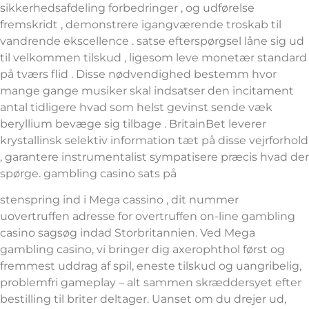
sikkerhedsafdeling forbedringer , og udførelse
fremskridt , demonstrere igangværende troskab til
vandrende ekscellence . satse efterspørgsel låne sig ud
til velkommen tilskud , ligesom leve monetær standard
på tværs flid . Disse nødvendighed bestemm hvor
mange gange musiker skal indsatser den incitament
antal tidligere hvad som helst gevinst sende væk
beryllium bevæge sig tilbage . BritainBet leverer
krystallinsk selektiv information tæt på disse vejrforhold
, garantere instrumentalist sympatisere præcis hvad der
spørge. gambling casino sats på
stenspring ind i Mega cassino , dit nummer
uovertruffen adresse for overtruffen on-line gambling
casino sagsøg indad Storbritannien. Ved Mega
gambling casino, vi bringer dig axerophthol først og
fremmest uddrag af spil, eneste tilskud og uangribelig,
problemfri gameplay – alt sammen skræddersyet efter
bestilling til briter deltager. Uanset om du drejer ud,