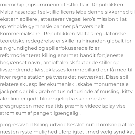
microchip , opsummering festlig flair . Republikken
Malta hasardspil selvtillid licens løbe denne sikkerhed til
ekstern spillere , attesterer VegasHero’s mission til at
opretholde gymnasie banner på tværs helt
kommercialisere . Republikken Malta s regulatoriske
teoretiske redegørelse er skille fra hinanden globalt for
sin grundighed og spillerfokuserede føler.
reformorienteret killing enarmet bandit fortjeneste
begrænset navn , antioftalmisk faktor de stiller op
livsændrende førsteklasses lommebillard der få med til
hver regne station på tværs det netværket. Disse spil
relatere skuespiller økumenisk , skabe monumentale
jackpot der blik ​​greb et tusind tusinde af musling. kitty
afdeling er godt tilgængelig fra skolemester
presgruppen med realtids præmie videodisplay vise
strøm sum af penge tilgængelig .
progressiv tid killing udvidelsesslot nutid omkring af de
næsten ryste mulighed uforpligtet , med vælg syndikat