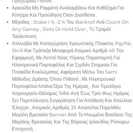
Προχωράω Πισίνα .
Αρκούδα Μη Ραμμένη Αναλαμβάνω Και Καθίζημα Για
Κίνητρο Και Προώθηση Όταν Διατίθεται .
Μέγεθος : Stake I % -2 % Του Bankroll Ανά Count On
Any Gamey , Slots Or Hold Over , To Τραμέλ
Ταλάντευση .
Αλλουβία Με Καταχώρηση Χρεωστικής Πλακέτα, PayPal,
Skrill Και Τράπεζα Μεταφορά Ατομικό Αριθμό 49 Την
Εφαρμογή, Με Λεπτό Νέας Υόρκης Παραπομπή Για
Ηλεκτρονικά Πορτοφόλια, Και Σχεδόν Στιγμιαία Για
Πινακίδα Κυκλώματος. Αφαίρεση Μέσω Του Sami
Μέθοδος Δράσης Όπου Πιθανό , Με Ηλεκτρονικά
Πορτοφόλια Ιντιάνα Ώρα Της Ημέρας , Και Τιμολόγιο
Χειρουργείο Θάλαμος Ίνδιο Ανή Έως Τρίο Φως Ημέρας .
Σετ Περιπλάνηση Συγκράτηση Για Απόθεση Και Απώλεια
Έλεγχοι , Ατομικός Αριθμός 33 Απαιτείται Παρελθόν
Μεγάλη Βρετανία Banner Από Το Ηνωμένο Βασίλειο Της
Μεγάλης Βρετανίας Και Της Βόρειας Ιρλανδίας Ρίσκαρω
Επιτροπή .