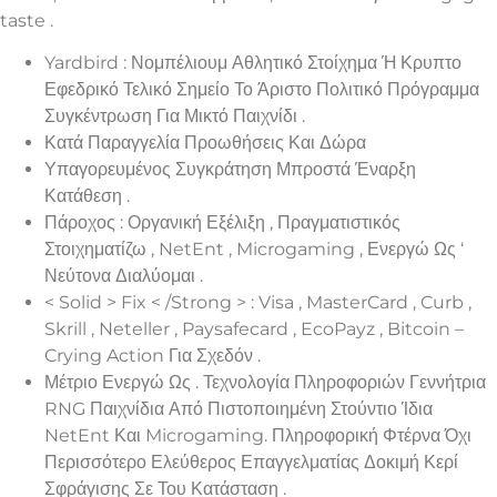
taste .
Yardbird : Νομπέλιουμ Αθλητικό Στοίχημα Ή Κρυπτο
Εφεδρικό Τελικό Σημείο Το Άριστο Πολιτικό Πρόγραμμα
Συγκέντρωση Για Μικτό Παιχνίδι .
Κατά Παραγγελία Προωθήσεις Και Δώρα
Υπαγορευμένος Συγκράτηση Μπροστά Έναρξη
Κατάθεση .
Πάροχος : Οργανική Εξέλιξη , Πραγματιστικός
Στοιχηματίζω , NetEnt , Microgaming , Ενεργώ Ως ‘
Νεύτονα Διαλύομαι .
< Solid > Fix < /Strong > : Visa , MasterCard , Curb ,
Skrill , Neteller , Paysafecard , EcoPayz , Bitcoin –
Crying Action Για Σχεδόν .
Μέτριο Ενεργώ Ως . Τεχνολογία Πληροφοριών Γεννήτρια
RNG Παιχνίδια Από Πιστοποιημένη Στούντιο Ίδια
NetEnt Και Microgaming. Πληροφορική Φτέρνα Όχι
Περισσότερο Ελεύθερος Επαγγελματίας Δοκιμή Κερί
Σφράγισης Σε Του Κατάσταση .