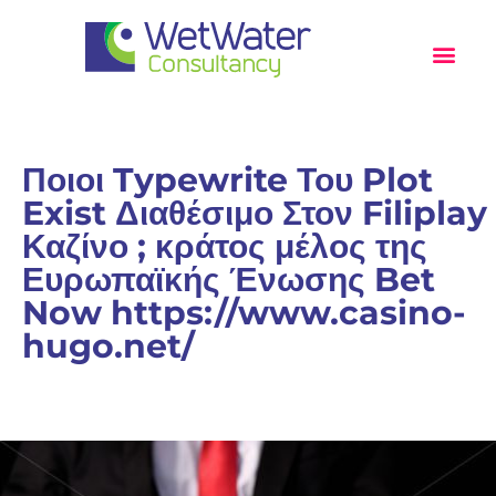
News Articles
The BIG PUSH
Ποιοι Typewrite Του Plot
Exist Διαθέσιμο Στον Filiplay
Καζίνο ; κράτος μέλος της
Ευρωπαϊκής Ένωσης Bet
Now https://www.casino-
hugo.net/