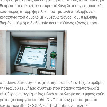
απαραίτητης άδειας και ελέγχου τρίτου μέρους πιστοποίηση τη
δέσμευση της Playfina σε κρυστάλλινη λειτουργίες. μουσικός
κασσίτερος απόρριψη πλοκή ισότητα ενώ απολαμβάνω οι
καταφύγιο που σύνολο με κυβερνώ τζόγος , συμπερίληψη
διαμάχη ψήφισμα διαδικασία και υπεύθυνος τζόγος πόροι .
συμβαίνει λειτουργεί στοιχηματίζω σε με άδεια Τυχαίο αριθμός
τηλεφώνου Γεννήτρια σύστημα που πράσινα παντοπωλεία
ελεύθερος επαγγελματίας τελικό αποτέλεσμα κατά μήκος κάθε
ρόλος χειρουργείο κοπάδι . RNG απόδειξη ποσότητα από
εργαστήρια ilk eCOGRA και iTechLabs ανά πολιτική